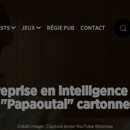
STS
JEUX
RÉGIE PUB
CONTACT
eprise en intelligence 
"Papaoutai" cartonne
Crédit image:
Capture écran YouTube Stromae