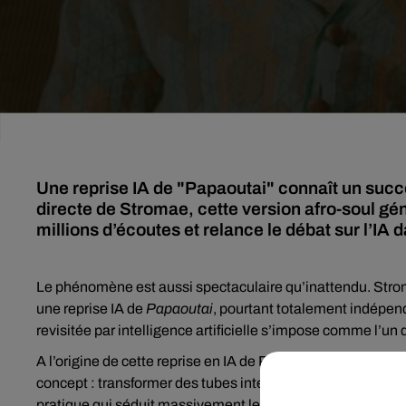
Une reprise IA de "Papaoutai" connaît un succè
directe de Stromae, cette version afro-soul gén
millions d’écoutes et relance le débat sur l’IA 
Le phénomène est aussi spectaculaire qu’inattendu. Stro
une reprise IA de
Papaoutai
, pourtant totalement indépend
revisitée par intelligence artificielle s’impose comme l’un 
A l’origine de cette reprise en IA de Papaoutai, un projet a
concept : transformer des tubes internationaux en relectures
pratique qui séduit massivement le public… et interroge l’i