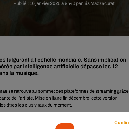
Publié : 16 janvier 2026 à 9h46 par Iris Mazzacurati
s fulgurant à l’échelle mondiale. Sans implication
érée par intelligence artificielle dépasse les 12
dans la musique.
mae se retrouve au sommet des plateformes de streaming grâce
ante de l’artiste. Mise en ligne fin décembre, cette version
des titres les plus viraux du moment.
ttribué à Chill77, associé à un label suédois baptisé Unjaps. Leur
Contin
 afro-soul grâce à des outils d’intelligence artificielle. Une
ndustrie.