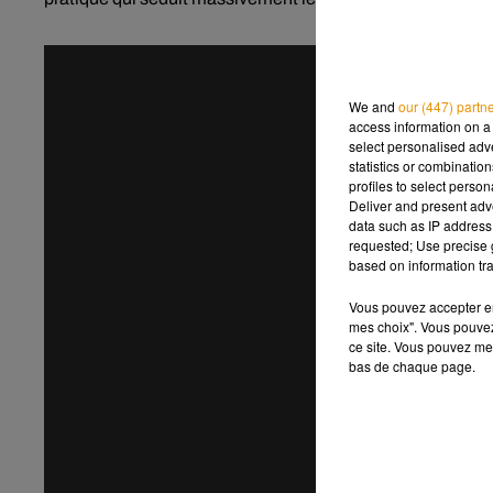
We and
our (447) partn
access information on a 
select personalised ad
statistics or combinatio
profiles to select person
Deliver and present adv
data such as IP address 
requested; Use precise g
based on information tra
Vous pouvez accepter en 
mes choix". Vous pouvez
ce site. Vous pouvez met
bas de chaque page.