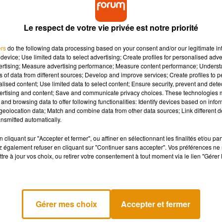
Le respect de votre vie privée est notre priorité
ers
do the following data processing based on your consent and/or our legitimate int
device; Use limited data to select advertising; Create profiles for personalised adver
vertising; Measure advertising performance; Measure content performance; Unders
ns of data from different sources; Develop and improve services; Create profiles to 
alised content; Use limited data to select content; Ensure security, prevent and detect
ertising and content; Save and communicate privacy choices. These technologies
and browsing data to offer following functionalities: Identify devices based on infor
eolocation data; Match and combine data from other data sources; Link different de
nsmitted automatically.
cliquant sur "Accepter et fermer", ou affiner en sélectionnant les finalités et/ou pa
 également refuser en cliquant sur "Continuer sans accepter". Vos préférences ne 
tre à jour vos choix, ou retirer votre consentement à tout moment via le lien "Gérer 
Gérer mes choix
Accepter et fermer