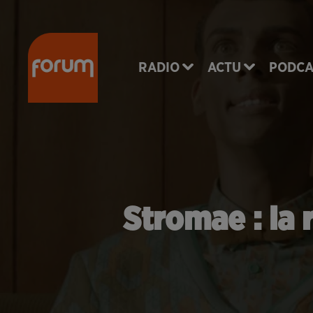
RADIO
ACTU
PODCA
Stromae : la r