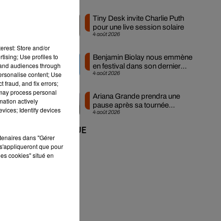
Tiny Desk invite Charlie Puth
pour une live session solaire
4 août 2026
erest: Store and/or
tising; Use profiles to
Benjamin Biolay nous emmène
tand audiences through
en festival dans son dernier
personalise content; Use
4 août 2026
clip
 fraud, and fix errors;
 may process personal
Ariana Grande prendra une
mation actively
pause après sa tournée
vices; Identify devices
4 août 2026
mondiale
+ DE MUSIQUE
rtenaires dans "Gérer
s'appliqueront que pour
les cookies" situé en