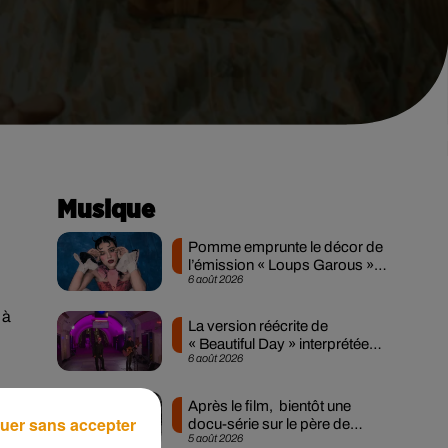
Musique
Pomme emprunte le décor de
l’émission « Loups Garous »
6 août 2026
pour son...
 à
La version réécrite de
« Beautiful Day » interprétée
6 août 2026
lors des...
Après le film, bientôt une
uer sans accepter
docu-série sur le père de
5 août 2026
Michael Jackson