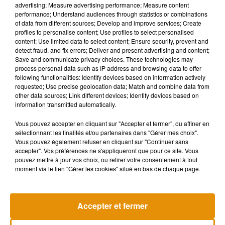
advertising; Measure advertising performance; Measure content
performance; Understand audiences through statistics or combinations
Le président de l’UNPI voit plus loin en assurant que cette
of data from different sources; Develop and improve services; Create
hausse n’est
« rien du tout par rapport à ce qui se profile l’an
profiles to personalise content; Use profiles to select personalised
prochain »
avec l’inflation :
« on va avoir de nouveau
une
content; Use limited data to select content; Ensure security, prevent and
detect fraud, and fix errors; Deliver and present advertising and content;
explosion sur l’explosion
. »
C’est pourquoi il a voulu attirer
Save and communicate privacy choices. These technologies may
l’attention du gouvernement pour ne pas dégouter les gens à
process personal data such as IP address and browsing data to offer
acheter dans les prochains mois. Il faut, selon lui,
« que le
following functionalities: Identify devices based on information actively
requested; Use precise geolocation data; Match and combine data from
gouvernement mette tout le monde autour de la table, et
other data sources; Link different devices; Identify devices based on
trouve
une nouvelle méthode de calcul
. »
information transmitted automatically.
Néanmoins, les personnes qui désirent acheter un bien qu’ils
Vous pouvez accepter en cliquant sur "Accepter et fermer", ou affiner en
occuperont peuvent toujours se lancer dans l’aventure,
« en
sélectionnant les finalités et/ou partenaires dans "Gérer mes choix".
Vous pouvez également refuser en cliquant sur "Continuer sans
faisant attention »
, prévient Christophe Demerson :
« dans
accepter". Vos préférences ne s'appliqueront que pour ce site. Vous
certaines villes ça devient très compliqué, il faut vérifier
pouvez mettre à jour vos choix, ou retirer votre consentement à tout
l’antériorité sur cinq ou dix ans. »
moment via le lien "Gérer les cookies" situé en bas de chaque page.
Accepter et fermer
Musique