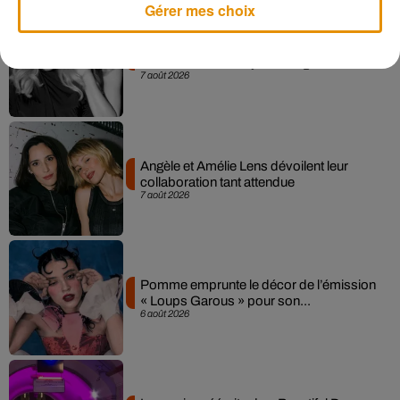
Gérer mes choix
Madonna sort enfin le remix de « Love
Sensation » avec Kylie Minogue
7 août 2026
Angèle et Amélie Lens dévoilent leur
collaboration tant attendue
7 août 2026
Pomme emprunte le décor de l’émission
« Loups Garous » pour son...
6 août 2026