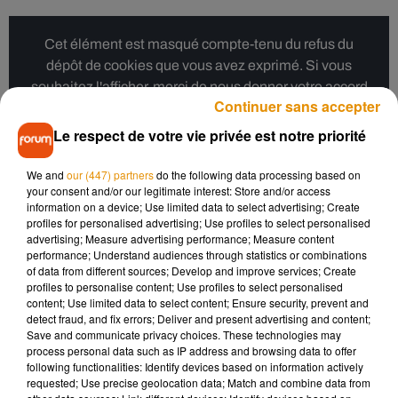
Cet élément est masqué compte-tenu du refus du
dépôt de cookies que vous avez exprimé. Si vous
souhaitez l'afficher, merci de nous donner votre accord
Continuer sans accepter
en cliquant sur le bouton ci-dessous.
Le respect de votre vie privée est notre priorité
Afficher l'élément
We and
our (447) partners
do the following data processing based on
your consent and/or our legitimate interest: Store and/or access
information on a device; Use limited data to select advertising; Create
profiles for personalised advertising; Use profiles to select personalised
Taylor Swift fera-t-elle basculer
advertising; Measure advertising performance; Measure content
performance; Understand audiences through statistics or combinations
l'élection ?
of data from different sources; Develop and improve services; Create
profiles to personalise content; Use profiles to select personalised
content; Use limited data to select content; Ensure security, prevent and
detect fraud, and fix errors; Deliver and present advertising and content;
La prise de position de la chanteuse n’est pas une surprise.
Save and communicate privacy choices. These technologies may
process personal data such as IP address and browsing data to offer
Si elle est longtemps restée discrète sur ses opinions
following functionalities: Identify devices based on information actively
politiques, elle avait appelé pour la première fois en 2018 à
requested; Use precise geolocation data; Match and combine data from
voter démocrate dans un scrutin du Tennessee, état où elle a