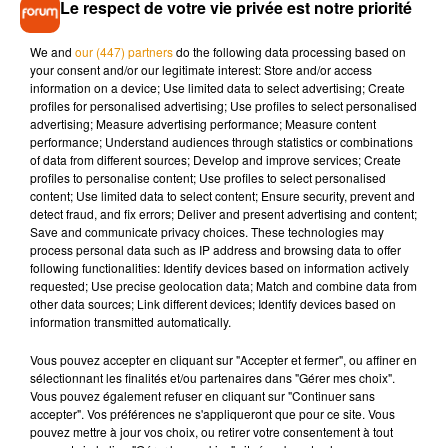
Le respect de votre vie privée est notre priorité
aperçoit notamment le chanteur
Lewis Capaldi
dans la peau
d’un photographe, le présentateur vedette
Graham Norton
We and
our (447) partners
do the following data processing based on
en vendeur, tandis que l’acteur
Cillian Murphy
(
Peaky
your consent and/or our legitimate interest: Store and/or access
information on a device; Use limited data to select advertising; Create
Blinders
) apparaît sur une affiche. Figurent également les
profiles for personalised advertising; Use profiles to select personalised
actrices
Jodie Turner-Smith (
Tron
)
et
Greta Lee (
Morning
advertising; Measure advertising performance; Measure content
Show
)
.
performance; Understand audiences through statistics or combinations
of data from different sources; Develop and improve services; Create
Clin d’œil savoureux : tous ces invités avaient partagé un
profiles to personalise content; Use profiles to select personalised
content; Use limited data to select content; Ensure security, prevent and
plateau avec Taylor Swift lors du
Graham Norton Show
en
detect fraud, and fix errors; Deliver and present advertising and content;
novembre dernier. Domhnall Gleeson avait alors exprimé
Save and communicate privacy choices. These technologies may
son envie d’apparaître dans un de ses clips. Mission
process personal data such as IP address and browsing data to offer
following functionalities: Identify devices based on information actively
accomplie.
requested; Use precise geolocation data; Match and combine data from
other data sources; Link different devices; Identify devices based on
Avec
Opalite
, Taylor Swift mêle humour, storytelling absurde
information transmitted automatically.
et casting prestigieux, confirmant une fois de plus son sens
aigu de la mise en scène… et du timing parfait.
Vous pouvez accepter en cliquant sur "Accepter et fermer", ou affiner en
sélectionnant les finalités et/ou partenaires dans "Gérer mes choix".
Vous pouvez également refuser en cliquant sur "Continuer sans
accepter". Vos préférences ne s'appliqueront que pour ce site. Vous
Cet élément est masqué compte-tenu du refus du
pouvez mettre à jour vos choix, ou retirer votre consentement à tout