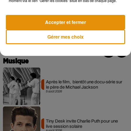
moment via le lien "Gérer les cookies" situé en bas de chaque page.
dépôt de cookies que vous avez exprimé. Si vous
souhaitez l'afficher, merci de nous donner votre accord
en cliquant sur le bouton ci-dessous.
Accepter et fermer
Afficher l'élément
Gérer mes choix
Musique
Après le film, bientôt une docu-série sur
le père de Michael Jackson
5 août 2026
Tiny Desk invite Charlie Puth pour une
live session solaire
4 août 2026