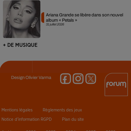
Ariana Grande se libère dans son nouvel
album « Petals »
31 juillet 2026
+ DE MUSIQUE
Design
Olivier Varma
Mentions légales
Règlements des jeux
Notice d’information RGPD
Plan du site