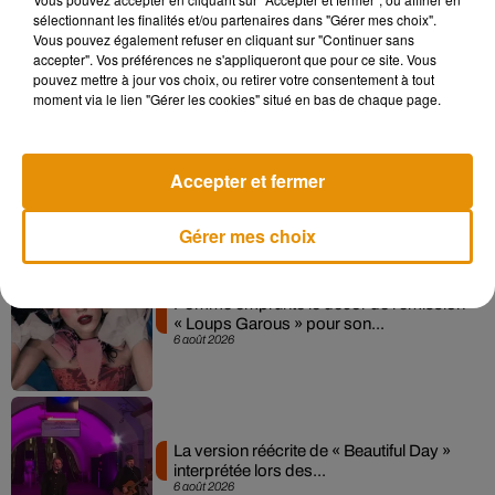
Madonna sort enfin le remix de « Love
sélectionnant les finalités et/ou partenaires dans "Gérer mes choix".
Sensation » avec Kylie Minogue
Vous pouvez également refuser en cliquant sur "Continuer sans
7 août 2026
accepter". Vos préférences ne s'appliqueront que pour ce site. Vous
pouvez mettre à jour vos choix, ou retirer votre consentement à tout
moment via le lien "Gérer les cookies" situé en bas de chaque page.
Angèle et Amélie Lens dévoilent leur
Accepter et fermer
collaboration tant attendue
7 août 2026
Gérer mes choix
Pomme emprunte le décor de l’émission
« Loups Garous » pour son...
6 août 2026
La version réécrite de « Beautiful Day »
interprétée lors des...
6 août 2026