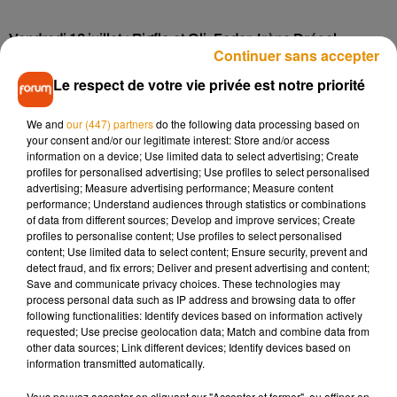
Vendredi 12 juillet : Bigflo et Oli, Feder, Irène Drésel
Continuer sans accepter
Samedi 13 juillet : Gazo, Trinix
Le respect de votre vie privée est notre priorité
Dimanche 14 juillet : Justice, Jain, Luidji
We and
our (447) partners
do the following data processing based on
your consent and/or our legitimate interest: Store and/or access
information on a device; Use limited data to select advertising; Create
La billetterie ouvrira ce mercredi
6 décembre à 12h
,
sur le
profiles for personalised advertising; Use profiles to select personalised
site du festival.
Des préventes ont déjà eu lieu, durant
advertising; Measure advertising performance; Measure content
lesquelles des centaines de billets de 3 jours ont trouvé
performance; Understand audiences through statistics or combinations
of data from different sources; Develop and improve services; Create
preneurs, en moins d’une minute !
profiles to personalise content; Use profiles to select personalised
content; Use limited data to select content; Ensure security, prevent and
detect fraud, and fix errors; Deliver and present advertising and content;
Save and communicate privacy choices. These technologies may
process personal data such as IP address and browsing data to offer
following functionalities: Identify devices based on information actively
requested; Use precise geolocation data; Match and combine data from
Musique
other data sources; Link different devices; Identify devices based on
information transmitted automatically.
Vous pouvez accepter en cliquant sur "Accepter et fermer", ou affiner en