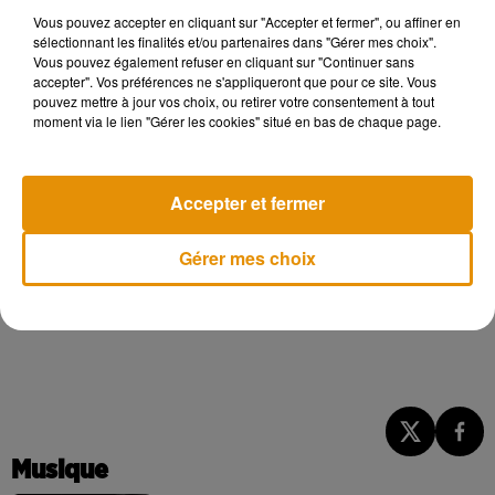
Vous pouvez accepter en cliquant sur "Accepter et fermer", ou affiner en
sélectionnant les finalités et/ou partenaires dans "Gérer mes choix".
.
Vous pouvez également refuser en cliquant sur "Continuer sans
accepter". Vos préférences ne s'appliqueront que pour ce site. Vous
pouvez mettre à jour vos choix, ou retirer votre consentement à tout
moment via le lien "Gérer les cookies" situé en bas de chaque page.
Le succès est au rendez-vous.
Parenthèse,
qui compte
Accepter et fermer
aujourd’hui 13 tiny houses, affiche régulièrement complet
deux à trois mois à l’avance
. Mais l’aventure ne s’arrête pas
Gérer mes choix
là pour les propriétaires. Sans en dire plus, Samantha nous
avoue à demi-mot que
Parenthèse
pourrait se développer
ailleurs. Affaire à suivre…
Musique