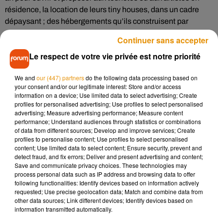
résidence, la location de leurs tiny houses, dans un cadre
dépaysant ; des hébergements qu’ils construisent par
ailleurs eux-mêmes.
Continuer sans accepter
Le respect de votre vie privée est notre priorité
Un autre univers
We and
our (447) partners
do the following data processing based on
your consent and/or our legitimate interest: Store and/or access
information on a device; Use limited data to select advertising; Create
Parenthèse
a ouvert ses portes en juillet 2021 en plein cœur
profiles for personalised advertising; Use profiles to select personalised
advertising; Measure advertising performance; Measure content
de la forêt d’Orléans. Les habitations sont nichées en pleine
performance; Understand audiences through statistics or combinations
nature, donnant l’impression aux visiteurs d’être seuls au
of data from different sources; Develop and improve services; Create
monde.
profiles to personalise content; Use profiles to select personalised
content; Use limited data to select content; Ensure security, prevent and
«
Ils ont vraiment la sensation d’être dans la nature, et en
detect fraud, and fix errors; Deliver and present advertising and content;
Save and communicate privacy choices. These technologies may
même temps d’avoir malgré tout une certaine forme de
process personal data such as IP address and browsing data to offer
confort,
ajoute Samantha
.
Et ils sont entrés dans un autre
following functionalities: Identify devices based on information actively
univers. On essaye vraiment de placer les gens dans une
requested; Use precise geolocation data; Match and combine data from
other data sources; Link different devices; Identify devices based on
expérience
(…) introspective, pour se poser les bonnes
information transmitted automatically.
questions, au bon moment
».