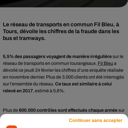
Le réseau de transports en commun Fil Bleu, à
Tours, dévoile les chiffres de la fraude dans les
bus et tramways.
5,5% des passagers voyagent de manière irrégulière
sur le
réseau de transports en commun tourangeaux.
Fil Bleu
a
dévoilé ce jeudi 24 février les chiffres d’une enquête réalisée
en novembre dernier. Plus de 3.000 clients ont été interrogés
sur l’ensemble du réseau.
Ce taux est similaire à celui
relevé en 2017
, estimé à 5,6%.
Plus de
600.000 contrôles sont effectués chaque année
sur
le réseau Fil Bleu par 65 vérificateurs.
« La politique de
Continuer sans accepter
contrôle s’appuie sur des méthodes préventives (annonce