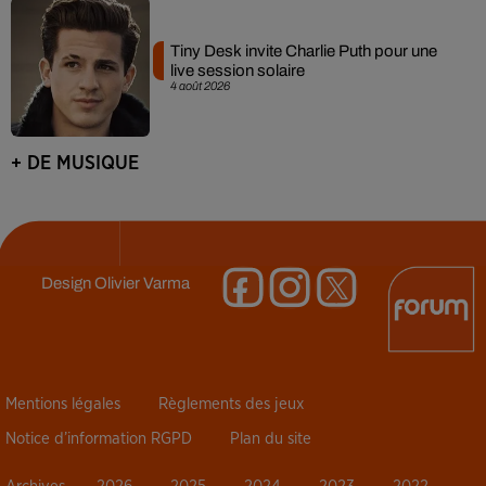
Tiny Desk invite Charlie Puth pour une
live session solaire
4 août 2026
+ DE MUSIQUE
Design
Olivier Varma
Mentions légales
Règlements des jeux
Notice d’information RGPD
Plan du site