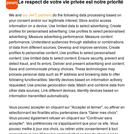
Le respect de votre vie privée est notre priorité
des contrôles à l’avance dans les tramways, transformation
d’un premier PV sur le réseau en 2 mois d’abonnement,
We and
our (447) partners
do the following data processing based on
présence dissuasive) et répressives (contrôle en civil,
your consent and/or our legitimate interest: Store and/or access
contrôle renforcé avec les forces de l’ordre) »
, explique Fil
information on a device; Use limited data to select advertising; Create
profiles for personalised advertising; Use profiles to select personalised
Bleu.
advertising; Measure advertising performance; Measure content
performance; Understand audiences through statistics or combinations
of data from different sources; Develop and improve services; Create
profiles to personalise content; Use profiles to select personalised
content; Use limited data to select content; Ensure security, prevent and
Musique
detect fraud, and fix errors; Deliver and present advertising and content;
Save and communicate privacy choices. These technologies may
process personal data such as IP address and browsing data to offer
following functionalities: Identify devices based on information actively
Madonna sort enfin le remix de « Love
requested; Use precise geolocation data; Match and combine data from
Sensation » avec Kylie Minogue
other data sources; Link different devices; Identify devices based on
7 août 2026
information transmitted automatically.
Vous pouvez accepter en cliquant sur "Accepter et fermer", ou affiner en
sélectionnant les finalités et/ou partenaires dans "Gérer mes choix".
Vous pouvez également refuser en cliquant sur "Continuer sans
Angèle et Amélie Lens dévoilent leur
accepter". Vos préférences ne s'appliqueront que pour ce site. Vous
collaboration tant attendue
pouvez mettre à jour vos choix, ou retirer votre consentement à tout
7 août 2026
moment via le lien "Gérer les cookies" situé en bas de chaque page.