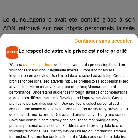
Le quinquagénaire avait été identifié grâce à son
ADN retrouvé sur des objets personnels laissés
dans l’enclos et sur l’animal.
Continuer sans accepter
Le respect de votre vie privée est notre priorité
Poursuivi pour sévices de nature sexuelle envers un
We and
our (447) partners
do the following data processing based on
animal, il a été reconnu coupable pour les faits de
your consent and/or our legitimate interest: Store and/or access
information on a device; Use limited data to select advertising; Create
cette année et condamné à huit de prison avec
profiles for personalised advertising; Use profiles to select personalised
sursis. Comme le rapporte
la Nouvelle République
,
advertising; Measure advertising performance; Measure content
performance; Understand audiences through statistics or combinations
il devra également suivre des soins et a interdiction
of data from different sources; Develop and improve services; Create
d’aller sur l’île Balzac pendant deux ans. Enfin, il
profiles to personalise content; Use profiles to select personalised
content; Use limited data to select content; Ensure security, prevent and
devra verser 2 337 euros de dommages à la ville et a
detect fraud, and fix errors; Deliver and present advertising and content;
interdiction à vie de détenir un animal.
Save and communicate privacy choices. These technologies may
process personal data such as IP address and browsing data to offer
following functionalities: Identify devices based on information actively
requested; Use precise geolocation data; Match and combine data from