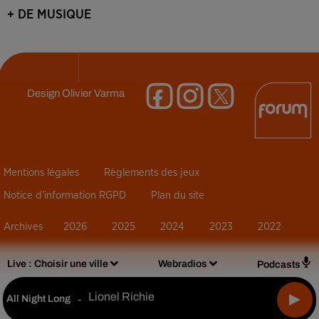
+ DE MUSIQUE
Design
Olivier Varma
Mentions légales
Règlements des jeux
Notice d’information RGPD
Plan du site
Archives
2026
2025
2024
2023
2022
Live :
Choisir une ville
Webradios
Podcasts
Lionel Richie
All Night Long
-