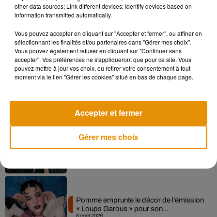
other data sources; Link different devices; Identify devices based on
information transmitted automatically.
Vous pouvez accepter en cliquant sur "Accepter et fermer", ou affiner en
Musique
sélectionnant les finalités et/ou partenaires dans "Gérer mes choix".
Vous pouvez également refuser en cliquant sur "Continuer sans
accepter". Vos préférences ne s'appliqueront que pour ce site. Vous
pouvez mettre à jour vos choix, ou retirer votre consentement à tout
Madonna sort enfin le remix de « Love
moment via le lien "Gérer les cookies" situé en bas de chaque page.
Sensation » avec Kylie Minogue
7 août 2026
Accepter et fermer
Gérer mes choix
Angèle et Amélie Lens dévoilent leur
collaboration tant attendue
7 août 2026
Pomme emprunte le décor de l’émission
« Loups Garous » pour son...
6 août 2026