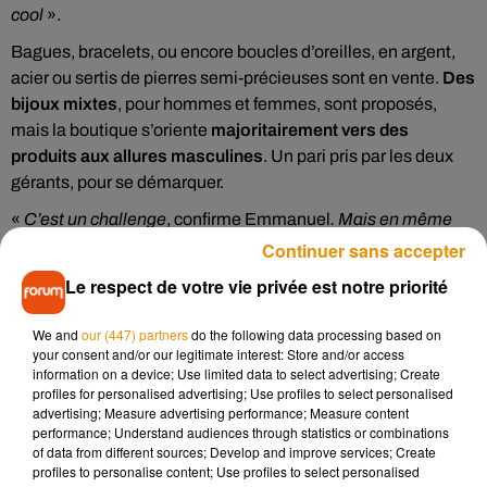
cool
».
Bagues, bracelets, ou encore boucles d’oreilles, en argent,
acier ou sertis de pierres semi-précieuses sont en vente.
Des
bijoux mixtes
, pour hommes et femmes, sont proposés,
mais la boutique s’oriente
majoritairement vers des
produits aux allures masculines
. Un pari pris par les deux
gérants, pour se démarquer.
«
C’est un challenge
, confirme Emmanuel
. Mais en même
temps il y a une place pour ça, on en est persuadé
. La
Continuer sans accepter
société évolue.
On cherche de plus en plus à se faire plaisir,
Le respect de votre vie privée est notre priorité
à se faire beau. Et à titre personnel, je trouve qu’il est
extrêmement compliqué de s’habiller quand on est un
We and
our (447) partners
do the following data processing based on
homme, d’avoir du choix, en termes de prix, en termes de
your consent and/or our legitimate interest: Store and/or access
information on a device; Use limited data to select advertising; Create
gamme. Et c’est pareil pour les bijoux
».
profiles for personalised advertising; Use profiles to select personalised
advertising; Measure advertising performance; Measure content
Emmanuel et Kévin ont choisi également de mettre en avant
performance; Understand audiences through statistics or combinations
des jeunes créateurs français, des bijoux originaux «
qu’on
of data from different sources; Develop and improve services; Create
ne voit pas partout
».
profiles to personalise content; Use profiles to select personalised