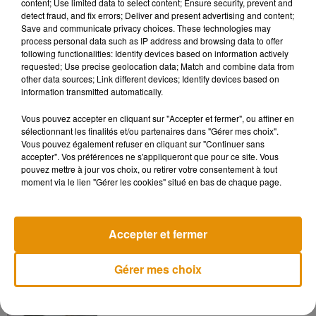
content; Use limited data to select content; Ensure security, prevent and
detect fraud, and fix errors; Deliver and present advertising and content;
Save and communicate privacy choices. These technologies may
L’Atelier Colbert Bijouterie situé au 80 rue Colbert, est ouvert
process personal data such as IP address and browsing data to offer
du mardi au samedi.
following functionalities: Identify devices based on information actively
requested; Use precise geolocation data; Match and combine data from
other data sources; Link different devices; Identify devices based on
information transmitted automatically.
Vous pouvez accepter en cliquant sur "Accepter et fermer", ou affiner en
sélectionnant les finalités et/ou partenaires dans "Gérer mes choix".
Vous pouvez également refuser en cliquant sur "Continuer sans
accepter". Vos préférences ne s'appliqueront que pour ce site. Vous
pouvez mettre à jour vos choix, ou retirer votre consentement à tout
moment via le lien "Gérer les cookies" situé en bas de chaque page.
Musique
Accepter et fermer
Madonna sort enfin le remix de « Love
Sensation » avec Kylie Minogue
Gérer mes choix
7 août 2026