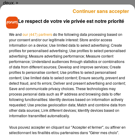
deux.
»
Continuer sans accepter
Le respect de votre vie privée est notre priorité
Machines à laver intelligentes
We and
our (447) partners
do the following data processing based on
your consent and/or our legitimate interest: Store and/or access
information on a device; Use limited data to select advertising; Create
Pour s’équiper en machines à laver, Charlie et Jennifer
profiles for personalised advertising; Use profiles to select personalised
avaient quelques critères de sélection. Ils se sont tournés
advertising; Measure advertising performance; Measure content
vers
l’entreprise Danube, située à Lamotte-Beuvron
(Loir-
performance; Understand audiences through statistics or combinations
of data from different sources; Develop and improve services; Create
et-Cher). «
Ça nous tenait à cœur de marcher avec une
profiles to personalise content; Use profiles to select personalised
marque française. Le choix de nos machines s’est porté sur
content; Use limited data to select content; Ensure security, prevent and
le côté esthétique et une utilisation assez ludique et
detect fraud, and fix errors; Deliver and present advertising and content;
Save and communicate privacy choices. These technologies may
simple
», précise Charlie.
process personal data such as IP address and browsing data to offer
following functionalities: Identify devices based on information actively
Des machines également intelligentes, qui évitent la
requested; Use precise geolocation data; Match and combine data from
surconsommation. «
Elles ne débitent pas pour un tambour
other data sources; Link different devices; Identify devices based on
à 18kg pour une capacité à 18kg mais en fonction de la
information transmitted automatically.
quantité du linge de la personne. Donc ça évite de
Vous pouvez accepter en cliquant sur "Accepter et fermer", ou affiner en
consommer trop d’eau inutilement
».
sélectionnant les finalités et/ou partenaires dans "Gérer mes choix".