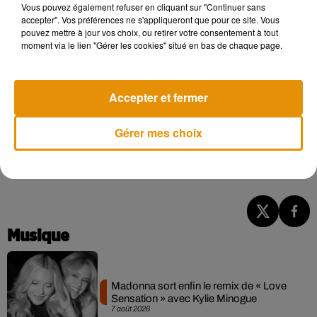
Vous pouvez également refuser en cliquant sur "Continuer sans
accepter". Vos préférences ne s'appliqueront que pour ce site. Vous
.
pouvez mettre à jour vos choix, ou retirer votre consentement à tout
moment via le lien "Gérer les cookies" situé en bas de chaque page.
Accepter et fermer
Située à côté d’une faculté, et des compagnons du devoir, la
Gérer mes choix
choco’laverie bénéficie d’un emplacement idéal, qui répond
au besoin des habitants. Elle est ouverte
du lundi au samedi,
de 8h30 à 20h, et le dimanche de 11h à 20h.
Musique
Madonna sort enfin le remix de « Love
Sensation » avec Kylie Minogue
7 août 2026