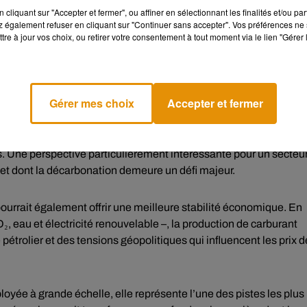
cliquant sur "Accepter et fermer", ou affiner en sélectionnant les finalités et/ou pa
 également refuser en cliquant sur "Continuer sans accepter". Vos préférences ne 
. À l’aide d’un électrolyseur alimenté en énergie verte, l’eau et 
tre à jour vos choix, ou retirer votre consentement à tout moment via le lien "Gérer 
rvir de carburant. Le résultat est un produit chimiquement très
mpagnies aériennes. Cette compatibilité constitue un avantage
ons actuels sans modifier les moteurs ni les infrastructures
Gérer mes choix
Accepter et fermer
squ’à 90 % des émissions de gaz à effet de serre sur l’ensemble 
s. Une perspective particulièrement intéressante pour un secteu
et dont la décarbonation demeure un défi majeur.
ourrait également offrir une meilleure stabilité économique. En
 eau et électricité renouvelable –, la production de carburant
trolier et des tensions géopolitiques qui influencent les prix d
ployée à grande échelle, elle représente l’une des pistes les plus