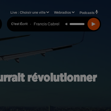
Live :
Choisir une ville
Webradios
Podcasts
Francis Cabrel
-
C'est Écrit
urrait révolutionner