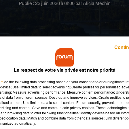
Publié : 22 juin 2026 à 6h00 par Alicia Méchin
Contin
une étape majeure dans sa transition écologique.
Le respect de votre vie privée est notre priorité
ologies de décarbonation vient de lancer une usine capable de
ers
do the following data processing based on your consent and/or our legitimate int
dioxyde de carbone capturé dans l’atmosphère. Une innovation qu
device; Use limited data to select advertising; Create profiles for personalised adver
transport aérien.
vertising; Measure advertising performance; Measure content performance; Unders
ns of data from different sources; Develop and improve services; Create profiles to 
alised content; Use limited data to select content; Ensure security, prevent and detect
tion baptisée AirPlant One a été développée par la société
ertising and content; Save and communicate privacy choices. These technologies
and browsing data to offer following functionalities: Identify devices based on infor
res industriels. Son objectif est de fabriquer un carburant appelé
eolocation data; Match and combine data from other data sources; Link different de
cité issue de sources renouvelables. Contrairement au kérosène
nsmitted automatically.
ais produit grâce à un procédé chimique innovant.