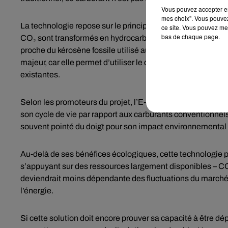
Vous pouvez accepter en 
mes choix". Vous pouvez
La technologie repose sur le principe du « Power-to-Liquid »
ce site. Vous pouvez met
bas de chaque page.
CO₂ sont transformés en hydrocarbures liquides pouvant se
proche du kérosène fossile utilisé aujourd’hui par les co
majeur, car elle permet d’utiliser le carburant dans les avi
existantes.
Selon les promoteurs du projet, l’E-Jet pourrait réduire ju
son cycle de vie par rapport aux carburants conventionnel
souvent pointé du doigt pour son impact environnemental 
Au-delà de ses bénéfices écologiques, cette technologie p
s’appuyant sur des ressources largement disponibles – CO₂,
deviendrait moins dépendante des fluctuations du marché pé
l’énergie.
Si cette solution doit encore prouver sa capacité à être dé