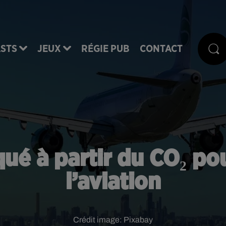
STS
JEUX
RÉGIE PUB
CONTACT
ué à partir du CO₂ po
l’aviation
Crédit image:
Pixabay