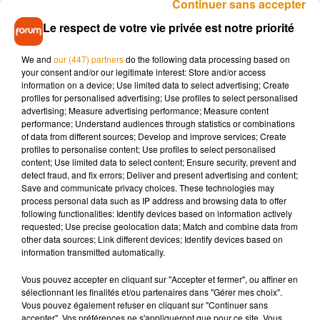
Continuer sans accepter
un
délai
supplémentaire,
jusqu’au jeudi 30 mai inclus.
Le respect de votre vie privée est notre priorité
We and
our (447) partners
do the following data processing based on
Pour rappel, si vous habitez les départements numérotés 20
your consent and/or our legitimate interest: Store and/or access
à 54, vous devez déclarer vos revenus avant le 30 mai 23h59.
information on a device; Use limited data to select advertising; Create
profiles for personalised advertising; Use profiles to select personalised
Les départements suivants ont jusqu’au 6 juin.
advertising; Measure advertising performance; Measure content
performance; Understand audiences through statistics or combinations
of data from different sources; Develop and improve services; Create
profiles to personalise content; Use profiles to select personalised
content; Use limited data to select content; Ensure security, prevent and
detect fraud, and fix errors; Deliver and present advertising and content;
Save and communicate privacy choices. These technologies may
Musique
process personal data such as IP address and browsing data to offer
following functionalities: Identify devices based on information actively
requested; Use precise geolocation data; Match and combine data from
other data sources; Link different devices; Identify devices based on
Madonna sort enfin le remix de « Love
information transmitted automatically.
Sensation » avec Kylie Minogue
7 août 2026
Vous pouvez accepter en cliquant sur "Accepter et fermer", ou affiner en
sélectionnant les finalités et/ou partenaires dans "Gérer mes choix".
Vous pouvez également refuser en cliquant sur "Continuer sans
accepter". Vos préférences ne s'appliqueront que pour ce site. Vous