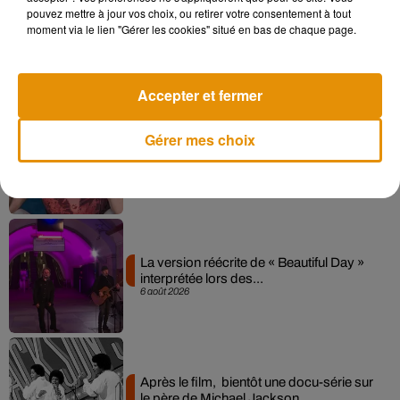
pouvez mettre à jour vos choix, ou retirer votre consentement à tout
Angèle et Amélie Lens dévoilent leur
moment via le lien "Gérer les cookies" situé en bas de chaque page.
collaboration tant attendue
7 août 2026
Accepter et fermer
Gérer mes choix
Pomme emprunte le décor de l’émission
« Loups Garous » pour son...
6 août 2026
La version réécrite de « Beautiful Day »
interprétée lors des...
6 août 2026
Après le film, bientôt une docu-série sur
le père de Michael Jackson