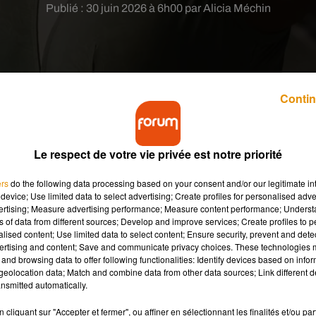
Publié : 30 juin 2026 à 6h00 par Alicia Méchin
Contin
s femmes qui ont subi une mastectomie.
Le respect de votre vie privée est notre priorité
ers
do the following data processing based on your consent and/or our legitimate int
e sports d’eau de l’entreprise
Decathlon,
une innovation textile
device; Use limited data to select advertising; Create profiles for personalised adver
 traversé un cancer du sein. L’équipe locale a imaginé un maillot
vertising; Measure advertising performance; Measure content performance; Unders
ns of data from different sources; Develop and improve services; Create profiles to 
ctomie, avec pour objectif de leur permettre de se sentir plus 
alised content; Use limited data to select content; Ensure security, prevent and detect
ertising and content; Save and communicate privacy choices. These technologies
and browsing data to offer following functionalities: Identify devices based on infor
eolocation data; Match and combine data from other data sources; Link different de
ion du sein, notamment une mastectomie, beaucoup de femmes
nsmitted automatically.
 adaptés à leur nouvelle morphologie. Les modèles classiques ne
cliquant sur "Accepter et fermer", ou affiner en sélectionnant les finalités et/ou pa
en, de confort ou de discrétion. Cette réalité peut rendre les