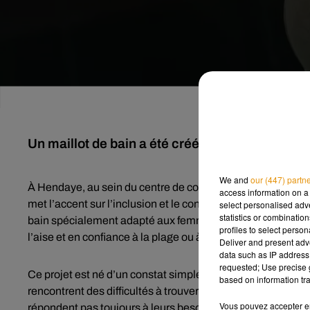
Un maillot de bain a été créé à destination de
We and
our (447) partn
À Hendaye, au sein du centre de conception des produits d
access information on a 
met l’accent sur l’inclusion et le confort des femmes ayant
select personalised ad
statistics or combinatio
bain spécialement adapté aux femmes ayant subi une maste
profiles to select person
l’aise et en confiance à la plage ou à la piscine.
Deliver and present adv
data such as IP address 
requested; Use precise g
Ce projet est né d’un constat simple : après une opérat
based on information tra
rencontrent des difficultés à trouver des maillots de bain
Vous pouvez accepter en 
répondent pas toujours à leurs besoins en matière de mainti