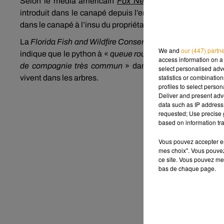
Selon le média américain
Fox News
, il s’agissait d’
un 
introduit dans le canapé depuis l’entrepôt de stockage. Au
dans le canapé à l’insu du propriétaire.
« C’est la jungle ici,
La
Florida Fish and Wildfire Conservation Commission
(L
We and
our (447) partn
indique que le python à «
queue rousse
» est une espèce n
access information on a 
de compagnie très commun
» dans le quartier. Il se no
select personalised ad
statistics or combinatio
vivent dans les arbres.
profiles to select person
Deliver and present adv
data such as IP address 
requested; Use precise g
based on information tra
Vous pouvez accepter en 
mes choix". Vous pouvez
ce site. Vous pouvez met
bas de chaque page.