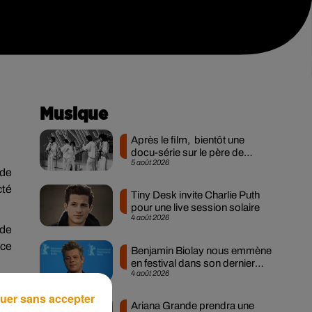
Musique
Après le film, bientôt une
docu-série sur le père de
5 août 2026
Michael Jackson
 de
cté
Tiny Desk invite Charlie Puth
pour une live session solaire
4 août 2026
 de
nce
Benjamin Biolay nous emmène
en festival dans son dernier
4 août 2026
clip
uer sans accepter
Ariana Grande prendra une