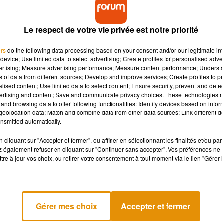
python mesurant plus d’1,50 mètres de long
. L’animal se ser
tre hypothèse : il se serait faufilé dans la maison et élu domic
 parfois ! »
, a plaisanté le chef de la police locale sur Facebook.
Le respect de votre vie privée est notre priorité
a Commission de conservation de la vie faune sauvage de Flori
ers
do the following data processing based on your consent and/or our legitimate int
on-vénéneuse très répandue dans l’État de Floride et un «
ani
device; Use limited data to select advertising; Create profiles for personalised adver
urrit essentiellement de lézards, d’oiseaux et autres animaux 
vertising; Measure advertising performance; Measure content performance; Unders
ns of data from different sources; Develop and improve services; Create profiles to 
alised content; Use limited data to select content; Ensure security, prevent and detect
ertising and content; Save and communicate privacy choices. These technologies
and browsing data to offer following functionalities: Identify devices based on infor
eolocation data; Match and combine data from other data sources; Link different de
nsmitted automatically.
cliquant sur "Accepter et fermer", ou affiner en sélectionnant les finalités et/ou pa
 également refuser en cliquant sur "Continuer sans accepter". Vos préférences ne 
tre à jour vos choix, ou retirer votre consentement à tout moment via le lien "Gérer 
Gérer mes choix
Accepter et fermer