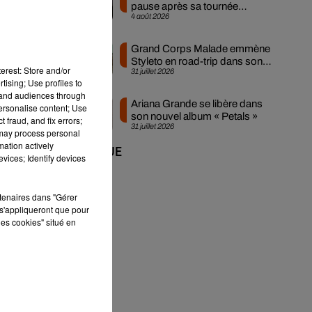
ait
pause après sa tournée
4 août 2026
ile
mondiale
Grand Corps Malade emmène
de)
Styleto en road-trip dans son
erest: Store and/or
31 juillet 2026
nouveau clip
mal
tising; Use profiles to
qui
tand audiences through
Ariana Grande se libère dans
personalise content; Use
son nouvel album « Petals »
 fraud, and fix errors;
31 juillet 2026
 may process personal
mation actively
+ DE MUSIQUE
vices; Identify devices
rtenaires dans "Gérer
s'appliqueront que pour
les cookies" situé en