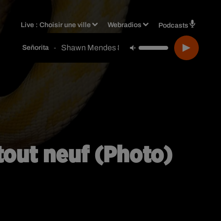
Live :
Choisir une ville
Webradios
Podcasts
Shawn Mendes & Camila Cabello
-
Señorita
tout neuf (Photo)