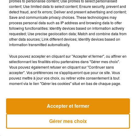
profiles to personalise content; Use profiles to select personalised
content; Use limited data to select content; Ensure security, prevent and
detect fraud, and fix errors; Deliver and present advertising and content;
Malgré ces contraintes, le bouillon de ramen utilisé comme
Save and communicate privacy choices. These technologies may
carburant constitue un exemple fascinant d’innovation
process personal data such as IP address and browsing data to offer
following functionalities: Identify devices based on information actively
durable, combinant tourisme, gastronomie et protection de
requested; Use precise geolocation data; Match and combine data from
l’environnement.
other data sources; Link different devices; Identify devices based on
information transmitted automatically.
Vous pouvez accepter en cliquant sur "Accepter et fermer", ou affiner en
sélectionnant les finalités et/ou partenaires dans "Gérer mes choix".
Musique
Vous pouvez également refuser en cliquant sur "Continuer sans
accepter". Vos préférences ne s'appliqueront que pour ce site. Vous
pouvez mettre à jour vos choix, ou retirer votre consentement à tout
7 août 2026
moment via le lien "Gérer les cookies" situé en bas de chaque page.
Madonna sort enfin le remix de
« Love Sensation » avec Kylie
Minogue
Accepter et fermer
Gérer mes choix
7 août 2026
Angèle et Amélie Lens dévoilent leur
collaboration tant attendue