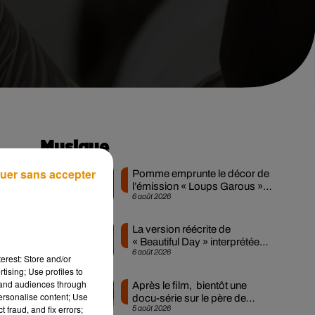
Musique
uer sans accepter
Pomme emprunte le décor de
l’émission « Loups Garous »
6 août 2026
pour son...
e
ie
La version réécrite de
« Beautiful Day » interprétée
6 août 2026
lors des...
erest: Store and/or
tising; Use profiles to
nt
tand audiences through
Après le film, bientôt une
personalise content; Use
docu-série sur le père de
 fraud, and fix errors;
5 août 2026
Michael Jackson
our