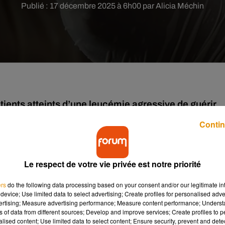
Publié : 17 décembre 2025 à 6h00 par Alicia Méchin
tients atteints d’une leucémie agressive de guérir.
Contin
ne de la cancérologie et redonner un immense espoir aux
me incurables. Des chercheurs britanniques ont mis au point un
s souffrant d’une forme rare et extrêmement agressive de leucém
Le respect de votre vie privée est notre priorité
 la lutte contre les cancers du sang.
ers
do the following data processing based on your consent and/or our legitimate int
device; Use limited data to select advertising; Create profiles for personalised adver
former les globules blancs du patient en un véritable « médicame
vertising; Measure advertising performance; Measure content performance; Unders
ne extrême précision l’ADN des cellules T, des globules blancs
ns of data from different sources; Develop and improve services; Create profiles to 
alised content; Use limited data to select content; Ensure security, prevent and detect
ette modification génétique, ces cellules sont reprogrammées p