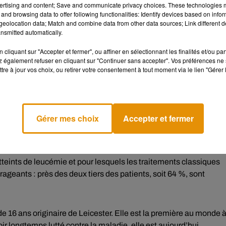
ertising and content; Save and communicate privacy choices. These technologies
les de la leucémie.
and browsing data to offer following functionalities: Identify devices based on infor
eolocation data; Match and combine data from other data sources; Link different de
nsmitted automatically.
aractère « universel » des cellules ainsi créées. Contrairement a
istrées à n’importe quel patient, indépendamment de son profil
cliquant sur "Accepter et fermer", ou affiner en sélectionnant les finalités et/ou pa
 également refuser en cliquant sur "Continuer sans accepter". Vos préférences ne 
our être compatibles avec tous les organismes.
tre à jour vos choix, ou retirer votre consentement à tout moment via le lien "Gérer 
culent dans l’organisme et éliminent toutes les cellules T, qu’elle
est essentielle pour éradiquer totalement la maladie. Elle est
ble pour reconstruire un système immunitaire sain et fonctionnel
Gérer mes choix
Accepter et fermer
teints de leucémie et pour lesquels les traitements classiques
ageants : près des deux tiers des patients, soit 64 %, sont
e 16 ans originaire de Leicester. Elle est la première au monde 
ir longtemps lutté contre la maladie, elle est aujourd’hui