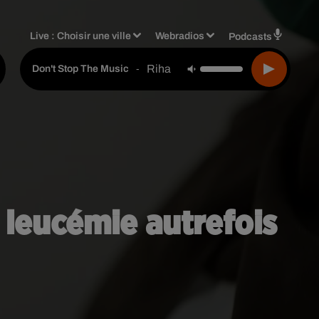
Live :
Choisir une ville
Webradios
Podcasts
Rihanna
-
Don't Stop The Music
 leucémie autrefois