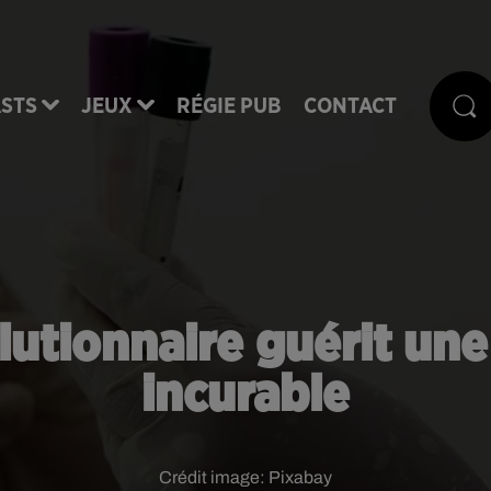
STS
JEUX
RÉGIE PUB
CONTACT
lutionnaire guérit une
incurable
Crédit image:
Pixabay