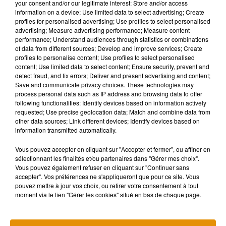
your consent and/or our legitimate interest: Store and/or access
2023, un premier essai clinique a été mené auprès de 39
information on a device; Use limited data to select advertising; Create
volontaires. Les chercheurs rapportent une bonne tolérance
profiles for personalised advertising; Use profiles to select personalised
aux quatre doses administrées, sans problème majeur de
advertising; Measure advertising performance; Measure content
performance; Understand audiences through statistics or combinations
sécurité. Les analyses montrent également une réponse
of data from different sources; Develop and improve services; Create
immunitaire jugée suffisante pour poursuivre le
profiles to personalise content; Use profiles to select personalised
développement clinique du vaccin.
content; Use limited data to select content; Ensure security, prevent and
detect fraud, and fix errors; Deliver and present advertising and content;
Save and communicate privacy choices. These technologies may
La prochaine étape sera un essai de phase 2, qui impliquera
process personal data such as IP address and browsing data to offer
following functionalities: Identify devices based on information actively
un nombre plus important de participants. Son objectif sera
requested; Use precise geolocation data; Match and combine data from
de confirmer l'efficacité du vaccin et de vérifier qu'il procure
other data sources; Link different devices; Identify devices based on
bien une protection large et durable contre différents virus.
information transmitted automatically.
Vous pouvez accepter en cliquant sur "Accepter et fermer", ou affiner en
Si ces essais confirment les premiers résultats, cette
sélectionnant les finalités et/ou partenaires dans "Gérer mes choix".
Vous pouvez également refuser en cliquant sur "Continuer sans
approche pourrait marquer un tournant dans la lutte contre
accepter". Vos préférences ne s'appliqueront que pour ce site. Vous
les maladies infectieuses. Plutôt que de réagir à l'apparition
pouvez mettre à jour vos choix, ou retirer votre consentement à tout
d'un nouveau virus, les scientifiques espèrent désormais
moment via le lien "Gérer les cookies" situé en bas de chaque page.
disposer d'un outil capable d'anticiper les futures menaces
sanitaires.