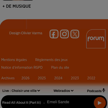
+ DE MUSIQUE
Design
Olivier Varma
Mentions légales
Règlements des jeux
Notice d’information RGPD
Plan du site
Archives
2026
2025
2024
2023
2022
Live :
Choisir une ville
Webradios
Podcasts
Emeli Sande
Read All About It (part Iii)
-