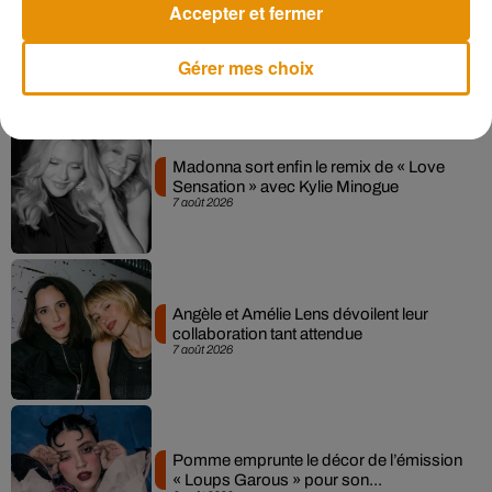
Accepter et fermer
Gérer mes choix
Musique
Madonna sort enfin le remix de « Love
Sensation » avec Kylie Minogue
7 août 2026
Angèle et Amélie Lens dévoilent leur
collaboration tant attendue
7 août 2026
Pomme emprunte le décor de l’émission
« Loups Garous » pour son...