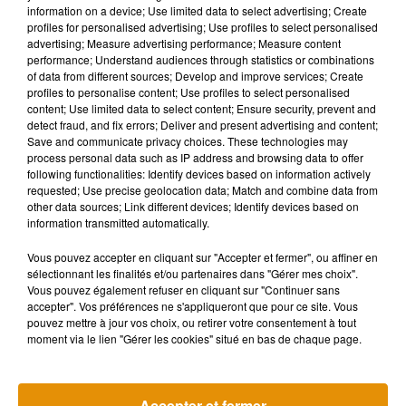
information on a device; Use limited data to select advertising; Create
Des projets en cours
profiles for personalised advertising; Use profiles to select personalised
advertising; Measure advertising performance; Measure content
Autodidacte fan de
Florence Foresti
ou encore de
Jonathan
performance; Understand audiences through statistics or combinations
of data from different sources; Develop and improve services; Create
Cohen
, Maria Moreno n’a commencé à publier ses vidéos
profiles to personalise content; Use profiles to select personalised
qu’il y a un an. Et désormais, elle se fixe l’objectif d’en sortir
content; Use limited data to select content; Ensure security, prevent and
une par jour :
« je n’ai
jamais eu de problème d’inspiration
,
detect fraud, and fix errors; Deliver and present advertising and content;
Save and communicate privacy choices. These technologies may
mais ça me demande beaucoup de temps, voilà pourquoi je
process personal data such as IP address and browsing data to offer
ne me consacre plus qu’à ça pour voir jusqu’où ça peut me
following functionalities: Identify devices based on information actively
mener. »
requested; Use precise geolocation data; Match and combine data from
other data sources; Link different devices; Identify devices based on
Maria Moreno voit justement plus loin et aimerait, à l’avenir,
information transmitted automatically.
se lancer
dans le stand-up
, mais aussi
dans le cinéma
. Elle a
Vous pouvez accepter en cliquant sur "Accepter et fermer", ou affiner en
d’ailleurs réalisé, écrit et produit
un court-métrage
sur la
sélectionnant les finalités et/ou partenaires dans "Gérer mes choix".
phobie sociale et scolaire cet été. Une œuvre, à l’inverse,
Vous pouvez également refuser en cliquant sur "Continuer sans
tout, sauf comique.
« C’est plus facile d’écrire sur mon
accepter". Vos préférences ne s'appliqueront que pour ce site. Vous
pouvez mettre à jour vos choix, ou retirer votre consentement à tout
quotidien, et hyper difficile d’écrire et faire quelque chose de
moment via le lien "Gérer les cookies" situé en bas de chaque page.
drôle. Mais c’est un challenge que j’ai envie de tester dans
pas très longtemps ».
Accepter et fermer