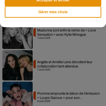
Gérer mes choix
Musique
Madonna sort enfin le remix de « Love
Sensation » avec Kylie Minogue
7 août 2026
Angèle et Amélie Lens dévoilent leur
collaboration tant attendue
7 août 2026
Pomme emprunte le décor de l’émission
« Loups Garous » pour son...
6 août 2026