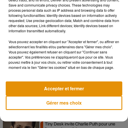
Save and communicate privacy choices. These technologies may
même que celle de Jocelyn Cubales, 69 ans, pour Miss
process personal data such as IP address and browsing data to offer
Philippines) bouleverse les standards ancrés dans l’opinion
following functionalities: Identify devices based on information actively
requested; Use precise geolocation data; Match and combine data from
publique.
other data sources; Link different devices; Identify devices based on
Et vous, qu’en pensez-vous ? Pour ou contre les seniors dans
information transmitted automatically.
les concours de beauté ouverts à tous ?
Vous pouvez accepter en cliquant sur "Accepter et fermer", ou affiner en
sélectionnant les finalités et/ou partenaires dans "Gérer mes choix".
Vous pouvez également refuser en cliquant sur "Continuer sans
accepter". Vos préférences ne s'appliqueront que pour ce site. Vous
pouvez mettre à jour vos choix, ou retirer votre consentement à tout
Musique
moment via le lien "Gérer les cookies" situé en bas de chaque page.
Après le film, bientôt une docu-série sur
Accepter et fermer
le père de Michael Jackson
5 août 2026
Gérer mes choix
Tiny Desk invite Charlie Puth pour une