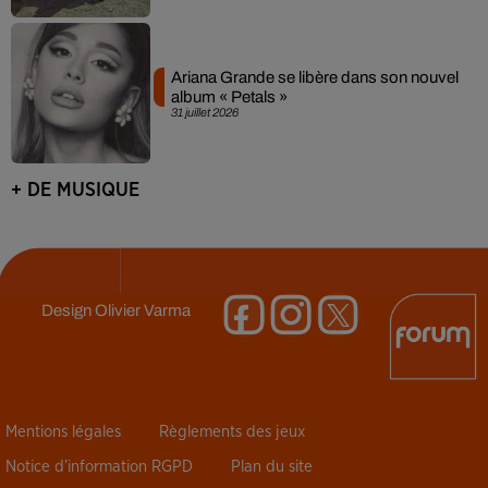
Ariana Grande se libère dans son nouvel
album « Petals »
31 juillet 2026
+ DE MUSIQUE
Design
Olivier Varma
Mentions légales
Règlements des jeux
Notice d’information RGPD
Plan du site