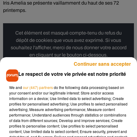
Iris Amelia se présente vaillamment du haut de ses 72
printemps.
Cet élément est masqué compte-tenu du refus du
dépôt de cookies que vous avez exprimé. Si vous
souhaitez l'afficher, merci de nous donner votre accord
en cliquant sur le bouton ci-dessous.
Continuer sans accepter
Afficher l'élément
Le respect de votre vie privée est notre priorité
We and
our (447) partners
do the following data processing based on
Une candidature qui n’a pas manqué de susciter des
your consent and/or our legitimate interest: Store and/or access
réactions sur les réseaux sociaux. Il y a ceux qui
information on a device; Use limited data to select advertising; Create
profiles for personalised advertising; Use profiles to select personalised
applaudissent la démarche avançant que l’âge ne doit pas
advertising; Measure advertising performance; Measure content
être un frein pour accomplir ses rêves et puis il y a les
performance; Understand audiences through statistics or combinations
internautes qui critiquent le concours en lui-même pour
of data from different sources; Develop and improve services; Create
profiles to personalise content; Use profiles to select personalised
l’image irréaliste des femmes qu’il véhicule.
content; Use limited data to select content; Ensure security, prevent and
detect fraud, and fix errors; Deliver and present advertising and content;
Ce qui est sûr, c’est que la participation d’Iris Amelia (de