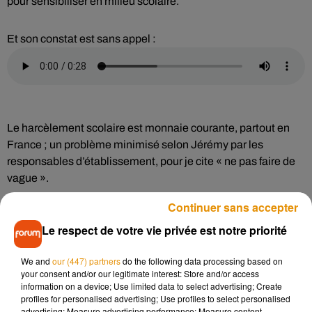
pour sensibiliser en milieu scolaire.
Et son constat est sans appel :
Le harcèlement scolaire est monnaie courante, partout en
France ; un problème minimisé selon Jérémy par les
responsables d’établissement, pour je cite « ne pas faire de
vague ».
Continuer sans accepter
Le respect de votre vie privée est notre priorité
Jérémy Bellet :
We and
our (447) partners
do the following data processing based on
your consent and/or our legitimate interest: Store and/or access
information on a device; Use limited data to select advertising; Create
profiles for personalised advertising; Use profiles to select personalised
advertising; Measure advertising performance; Measure content