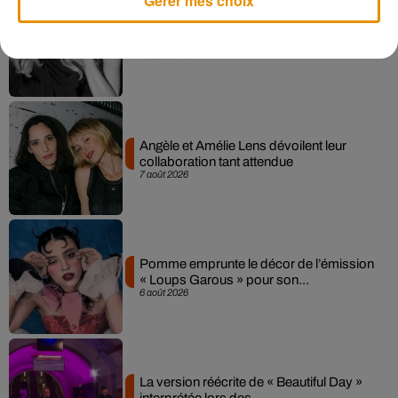
Gérer mes choix
Madonna sort enfin le remix de « Love
Sensation » avec Kylie Minogue
7 août 2026
Angèle et Amélie Lens dévoilent leur
collaboration tant attendue
7 août 2026
Pomme emprunte le décor de l’émission
« Loups Garous » pour son...
6 août 2026
La version réécrite de « Beautiful Day »