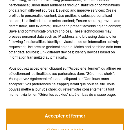
performance; Understand audiences through statistics or combinations
La sensibilisation reste donc primordiale, d’où l’écriture de
of data from different sources; Develop and improve services; Create
cette chanson… Jérémy Bellet s’est entouré de
profiles to personalise content; Use profiles to select personalised
content; Use limited data to select content; Ensure security, prevent and
professionnels pour travailler sur les paroles, la musique, et
detect fraud, and fix errors; Deliver and present advertising and content;
sur le clip. Il a également décidé de faire appel à des
Save and communicate privacy choices. These technologies may
comédiens, sportifs, ou encore animateurs, pour chanter
process personal data such as IP address and browsing data to offer
following functionalities: Identify devices based on information actively
cette chanson.
requested; Use precise geolocation data; Match and combine data from
Le clip sera tourné fin septembre- début octobre à Blois et
other data sources; Link different devices; Identify devices based on
information transmitted automatically.
Tours. Des figurants sont recherchés. Ceux qui souhaitent
participer peuvent écrire directement à Jérémy, par mail à
Vous pouvez accepter en cliquant sur "Accepter et fermer", ou affiner en
l'adresse :
j.bellet17@laposte.net.
sélectionnant les finalités et/ou partenaires dans "Gérer mes choix".
Vous pouvez également refuser en cliquant sur "Continuer sans
Et pour rappel, un numéro est mis à disposition pour les
accepter". Vos préférences ne s'appliqueront que pour ce site. Vous
pouvez mettre à jour vos choix, ou retirer votre consentement à tout
victimes de harcèlement scolaire..
le 30 20.
moment via le lien "Gérer les cookies" situé en bas de chaque page.
Accepter et fermer
Musique