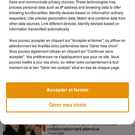
Save and communicate privacy choices. These technologies may
contenus ce mardi 9 avril. Précisant qu’il est possible de les
process personal data such as IP address and browsing data to offer
contourner en payant 1,99€ supplémentaires. Cette offre ne
following functionalities: Identify devices based on information actively
concerne que les films, séries et documentaires ; les
requested; Use precise geolocation data; Match and combine data from
other data sources; Link different devices; Identify devices based on
événements en direct seront quoiqu’il arrive soumis à des
information transmitted automatically.
campagnes de réclame.
Vous pouvez accepter en cliquant sur "Accepter et fermer", ou affiner en
sélectionnant les finalités et/ou partenaires dans "Gérer mes choix".
Vous pouvez également refuser en cliquant sur "Continuer sans
accepter". Vos préférences ne s'appliqueront que pour ce site. Vous
Musique
pouvez mettre à jour vos choix, ou retirer votre consentement à tout
moment via le lien "Gérer les cookies" situé en bas de chaque page.
Madonna sort enfin le remix de « Love
Accepter et fermer
Sensation » avec Kylie Minogue
7 août 2026
Gérer mes choix
Angèle et Amélie Lens dévoilent leur
collaboration tant attendue
7 août 2026