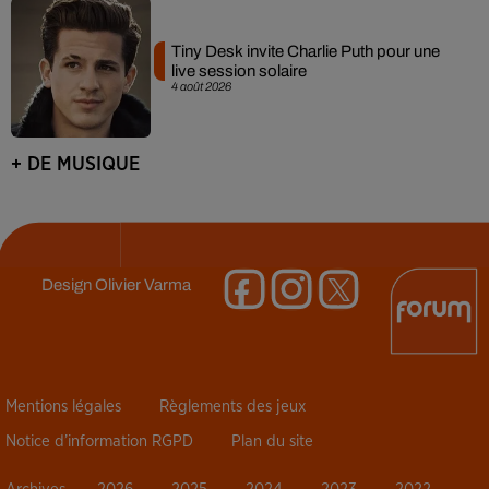
Tiny Desk invite Charlie Puth pour une
live session solaire
4 août 2026
+ DE MUSIQUE
Design
Olivier Varma
Mentions légales
Règlements des jeux
Notice d’information RGPD
Plan du site