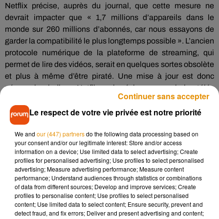
Netflix précise, auprès du journal, que cette mesure ne
devrait impacter que « 1,7 millions d’appareils dans le
monde sur 260 millions d’abonnés, car nous essayons de
garder la compatibilité le plus longtemps possible ». L’ancien
protocole numérique de la plateforme de streaming, qui
permet de lire des vidéos, serait en quelques sortes obsolète
et plus à même d’être piraté. Une mise à jour est donc
nécessaire, indique Netflix, qui précise que seuls les télés
Continuer sans accepter
achetées il y a 10 à 14 ans seront concernées.
Le respect de votre vie privée est notre priorité
Amazon intègre la publicité
We and
our (447) partners
do the following data processing based on
Si certains usagers se sentiront peut-être un peu lésés, notez
your consent and/or our legitimate interest: Store and/or access
que les tarifs de Netflix pourraient une nouvelle fois
information on a device; Use limited data to select advertising; Create
profiles for personalised advertising; Use profiles to select personalised
augmenter en 2024. Et ce, bien que le chiffre d’affaires de la
advertising; Measure advertising performance; Measure content
plateforme poursuit sa hausse cette année, à hauteur de
performance; Understand audiences through statistics or combinations
15% contre 7% en 2023 selon une note des analystes d’UBS
of data from different sources; Develop and improve services; Create
profiles to personalise content; Use profiles to select personalised
Securities, consultée et publiée par Variety.
content; Use limited data to select content; Ensure security, prevent and
Amazon a de son côté inclut de la publicités dans tous ses
detect fraud, and fix errors; Deliver and present advertising and content;