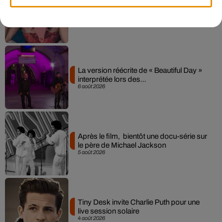
Pomme emprunte le décor de l’émission
« Loups Garous » pour son...
6 août 2026
La version réécrite de « Beautiful Day »
interprétée lors des...
6 août 2026
Après le film, bientôt une docu-série sur
le père de Michael Jackson
5 août 2026
Tiny Desk invite Charlie Puth pour une
live session solaire
4 août 2026