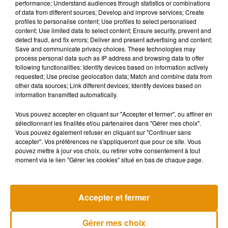
performance; Understand audiences through statistics or combinations
éloignés de plusieurs centaines de kilomètres. Les reins sont
of data from different sources; Develop and improve services; Create
transportés rapidement par avion ou véhicule médicalisé afin
profiles to personalise content; Use profiles to select personalised
content; Use limited data to select content; Ensure security, prevent and
de limiter le temps d’ischémie, c’est-à-dire la période durant
detect fraud, and fix errors; Deliver and present advertising and content;
laquelle l’organe reste privé de circulation sanguine.
Save and communicate privacy choices. These technologies may
process personal data such as IP address and browsing data to offer
following functionalities: Identify devices based on information actively
Pour les patients souffrant d’insuffisance rénale sévère, ces
requested; Use precise geolocation data; Match and combine data from
greffes représentent un immense espoir. Une transplantation
other data sources; Link different devices; Identify devices based on
information transmitted automatically.
permet souvent d’éviter des années de dialyse et améliore
fortement la qualité ainsi que l’espérance de vie. Selon
Vous pouvez accepter en cliquant sur "Accepter et fermer", ou affiner en
l’Agence de la biomédecine, les greffes réalisées à partir de
sélectionnant les finalités et/ou partenaires dans "Gérer mes choix".
Vous pouvez également refuser en cliquant sur "Continuer sans
donneurs vivants offrent également de meilleurs résultats
accepter". Vos préférences ne s'appliqueront que pour ce site. Vous
sur le long terme que celles provenant de donneurs décédés.
pouvez mettre à jour vos choix, ou retirer votre consentement à tout
moment via le lien "Gérer les cookies" situé en bas de chaque page.
Musique
Accepter et fermer
Gérer mes choix