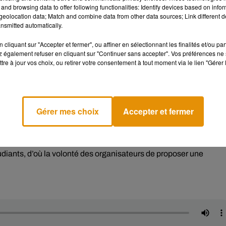
and browsing data to offer following functionalities: Identify devices based on infor
eolocation data; Match and combine data from other data sources; Link different de
nsmitted automatically.
Histoire :
cliquant sur "Accepter et fermer", ou affiner en sélectionnant les finalités et/ou pa
 également refuser en cliquant sur "Continuer sans accepter". Vos préférences ne 
tre à jour vos choix, ou retirer votre consentement à tout moment via le lien "Gérer 
ur jeu vidéo. Les visiteurs pourront alors tester les jeux lors du
e.
Gérer mes choix
Accepter et fermer
ndant ces 4 jours. La précédente édition avait rassemblé plus de
udiants, d’où la volonté des organisateurs de proposer une