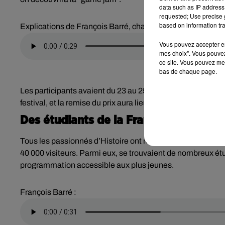
data such as IP address 
requested; Use precise g
based on information tra
Explications de François Barré, chargé de programmation 
Vous pouvez accepter en 
mes choix". Vous pouvez
ce site. Vous pouvez met
bas de chaque page.
Les participants avaient du 23 au 25 septembre pour créer le
festival, et la remise du prix aura lieu le dimanche 9 octobr
Des étudiants de la France entière
Tous les passionnés d’Histoire ont rendez-vous à Blois pe
40 000 visiteurs. Parmi eux, se trouvaient de nombreux ét
programmation accessible aux plus jeunes.
François Barré :