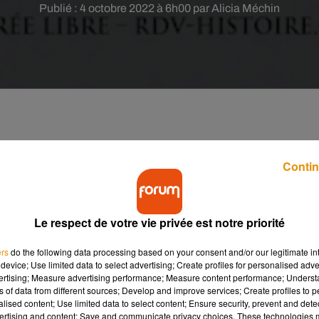
Publié : 4 octobre 2022 à 6h00 par Alicia Méchin
et-Cher) proposent plus de 500 évènements du 5 au 9
ez-vous à destination des jeunes. Un concours de
Contin
beurs sont notamment au programme.
Le respect de votre vie privée est notre priorité
est placée cette année sous le thème de “la mer”. Comme tous l
er des thèmes qui essayent de traiter l’ensemble des périodes, d
ers
do the following data processing based on your consent and/or our legitimate int
u universelle. La mer sera donc à l’honneur, à travers 555
device; Use limited data to select advertising; Create profiles for personalised adver
vertising; Measure advertising performance; Measure content performance; Unders
ns of data from different sources; Develop and improve services; Create profiles to 
e un salon littéraire sont au programme. Et parmi les nouveauté
alised content; Use limited data to select content; Ensure security, prevent and detect
ertising and content; Save and communicate privacy choices. These technologies