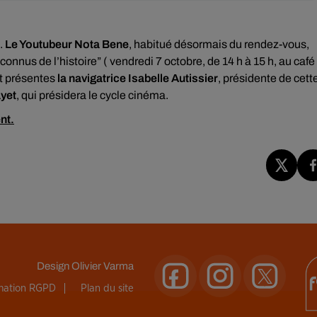
s.
Le Youtubeur Nota Bene
, habitué désormais du rendez-vous,
nus de l’histoire” ( vendredi 7 octobre, de 14 h à 15 h, au café
nt présentes
la navigatrice Isabelle Autissier
, présidente de cett
ayet
, qui présidera le cycle cinéma.
nt.
Design
Olivier Varma
rmation RGPD
Plan du site