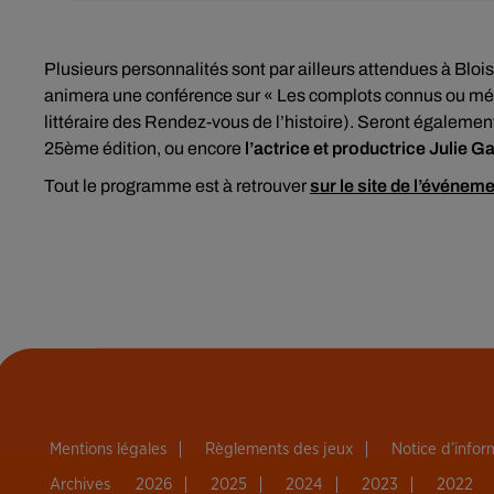
Plusieurs personnalités sont par ailleurs attendues à Bloi
animera une conférence sur « Les complots connus ou mécon
littéraire des Rendez-vous de l’histoire). Seront égaleme
25ème édition, ou encore
l’actrice et productrice Julie G
Tout le programme est à retrouver
sur le site de l’événeme
Mentions légales
Règlements des jeux
Notice d’info
Archives
2026
2025
2024
2023
2022