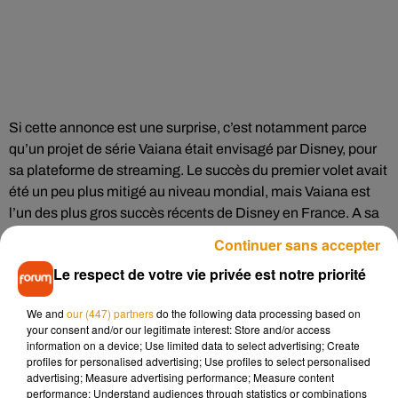
Si cette annonce est une surprise, c’est notamment parce
qu’un projet de série Vaiana était envisagé par Disney, pour
sa plateforme de streaming. Le succès du premier volet avait
été un peu plus mitigé au niveau mondial, mais Vaiana est
l’un des plus gros succès récents de Disney en France. A sa
sortie en 2016, il avait attiré 5,6 millions de spectateurs dans
Continuer sans accepter
les salles obscures, plus que La Reine des neiges, film sorti 3
Le respect de votre vie privée est notre priorité
ans plus tôt.
We and
our (447) partners
do the following data processing based on
your consent and/or our legitimate interest: Store and/or access
information on a device; Use limited data to select advertising; Create
profiles for personalised advertising; Use profiles to select personalised
Cet élément est masqué compte-tenu du refus du
advertising; Measure advertising performance; Measure content
performance; Understand audiences through statistics or combinations
dépôt de cookies que vous avez exprimé. Si vous