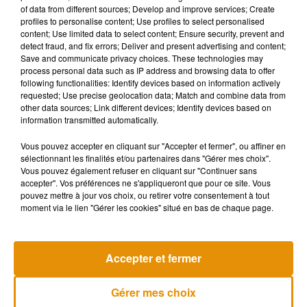
of data from different sources; Develop and improve services; Create
souhaitez l'afficher, merci de nous donner votre accord
profiles to personalise content; Use profiles to select personalised
en cliquant sur le bouton ci-dessous.
content; Use limited data to select content; Ensure security, prevent and
detect fraud, and fix errors; Deliver and present advertising and content;
Save and communicate privacy choices. These technologies may
Afficher l'élément
process personal data such as IP address and browsing data to offer
following functionalities: Identify devices based on information actively
requested; Use precise geolocation data; Match and combine data from
other data sources; Link different devices; Identify devices based on
information transmitted automatically.
En parallèle, le premier volet de Vaiana devrait être adapté
Vous pouvez accepter en cliquant sur "Accepter et fermer", ou affiner en
prochainement
en prise de vues réelles.
Le projet est porté
sélectionnant les finalités et/ou partenaires dans "Gérer mes choix".
par Dwayne Johnson, qui double Maui dans la version
Vous pouvez également refuser en cliquant sur "Continuer sans
originale.
accepter". Vos préférences ne s'appliqueront que pour ce site. Vous
pouvez mettre à jour vos choix, ou retirer votre consentement à tout
moment via le lien "Gérer les cookies" situé en bas de chaque page.
Musique
Accepter et fermer
Gérer mes choix
Madonna sort enfin le remix de « Love