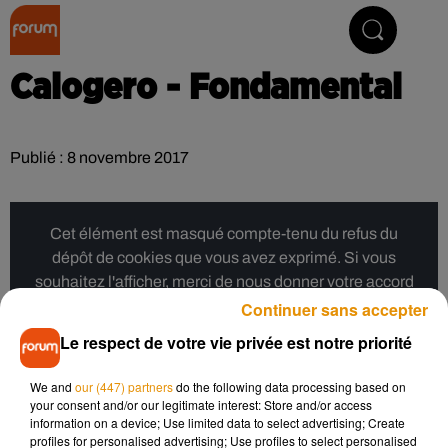
Collector Radio
Calogero - Fondamental
Publié : 8 novembre 2017
Cet élément est masqué compte-tenu du refus du
dépôt de cookies que vous avez exprimé. Si vous
souhaitez l'afficher, merci de nous donner votre accord
en cliquant sur le bouton ci-dessous.
Continuer sans accepter
Le respect de votre vie privée est notre priorité
Afficher l'élément
We and
our (447) partners
do the following data processing based on
your consent and/or our legitimate interest: Store and/or access
Musique
information on a device; Use limited data to select advertising; Create
profiles for personalised advertising; Use profiles to select personalised