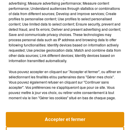
advertising; Measure advertising performance; Measure content
performance; Understand audiences through statistics or combinations
of data from different sources; Develop and improve services; Create
profiles to personalise content; Use profiles to select personalised
content; Use limited data to select content; Ensure security, prevent and
detect fraud, and fix errors; Deliver and present advertising and content;
Save and communicate privacy choices. These technologies may
process personal data such as IP address and browsing data to offer
following functionalities: Identify devices based on information actively
requested; Use precise geolocation data; Match and combine data from
other data sources; Link different devices; Identify devices based on
information transmitted automatically.
Vous pouvez accepter en cliquant sur "Accepter et fermer", ou affiner en
sélectionnant les finalités et/ou partenaires dans "Gérer mes choix".
Vous pouvez également refuser en cliquant sur "Continuer sans
accepter". Vos préférences ne s'appliqueront que pour ce site. Vous
Madonna sort enfin le remix de « Love
Angèle et Amé
pouvez mettre à jour vos choix, ou retirer votre consentement à tout
Sensation » avec Kylie Minogue
collaboration
7 août 2026
7 août 2026
moment via le lien "Gérer les cookies" situé en bas de chaque page.
+ DE MUSIQUE
Accepter et fermer