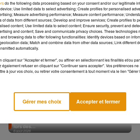
ers
do the following data processing based on your consent and/or our legitimate int
device; Use limited data to select advertising; Create profiles for personalised adver
Afficher l'élément
vertising; Measure advertising performance; Measure content performance; Unders
ns of data from different sources; Develop and improve services; Create profiles to 
alised content; Use limited data to select content; Ensure security, prevent and detect
ertising and content; Save and communicate privacy choices. These technologies
and browsing data to offer following functionalities: Identify devices based on infor
eolocation data; Match and combine data from other data sources; Link different de
nsmitted automatically.
cliquant sur "Accepter et fermer", ou affiner en sélectionnant les finalités et/ou pa
 également refuser en cliquant sur "Continuer sans accepter". Vos préférences ne 
tre à jour vos choix, ou retirer votre consentement à tout moment via le lien "Gérer 
Gérer mes choix
Accepter et fermer
La version réécrite de « Beautiful Day » interprétée
lors des...
6 août 2026