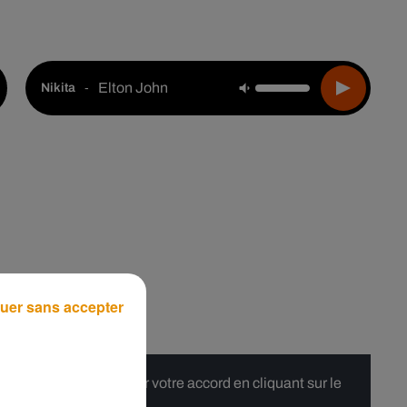
Live :
Choisir une ville
Webradios
Podcasts
Elton John
-
Nikita
uer sans accepter
 merci de nous donner votre accord en cliquant sur le