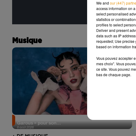
We and
our (447) partn
access information on a 
select personalised ad
statistics or combinatio
profiles to select person
Deliver and present adv
data such as IP address 
Musique
requested; Use precise g
based on information tra
Vous pouvez accepter en 
mes choix". Vous pouvez
ce site. Vous pouvez met
bas de chaque page.
Pomme emprunte le décor de l’émission « Loups
Garous » pour son...
6 août 2026