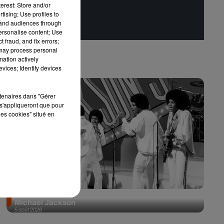
erest: Store and/or
tising; Use profiles to
tand audiences through
personalise content; Use
 fraud, and fix errors;
 may process personal
mation actively
vices; Identify devices
rtenaires dans "Gérer
s'appliqueront que pour
les cookies" situé en
Après le film, bientôt une docu-série sur le père de
Michael Jackson
5 août 2026