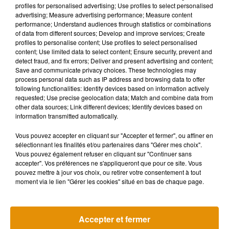
Musique
profiles for personalised advertising; Use profiles to select personalised
advertising; Measure advertising performance; Measure content
performance; Understand audiences through statistics or combinations
of data from different sources; Develop and improve services; Create
profiles to personalise content; Use profiles to select personalised
content; Use limited data to select content; Ensure security, prevent and
detect fraud, and fix errors; Deliver and present advertising and content;
Save and communicate privacy choices. These technologies may
process personal data such as IP address and browsing data to offer
following functionalities: Identify devices based on information actively
requested; Use precise geolocation data; Match and combine data from
other data sources; Link different devices; Identify devices based on
information transmitted automatically.
Vous pouvez accepter en cliquant sur "Accepter et fermer", ou affiner en
sélectionnant les finalités et/ou partenaires dans "Gérer mes choix".
Vous pouvez également refuser en cliquant sur "Continuer sans
accepter". Vos préférences ne s'appliqueront que pour ce site. Vous
pouvez mettre à jour vos choix, ou retirer votre consentement à tout
Madonna sort enfin le remix de « Love
Angèle et Amé
moment via le lien "Gérer les cookies" situé en bas de chaque page.
Sensation » avec Kylie Minogue
collaboration
7 août 2026
7 août 2026
+ DE MUSIQUE
Accepter et fermer