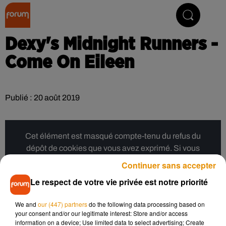
Collector Radio
Dexy's Midnight Runners -
Come On Eileen
Publié : 20 août 2019
Cet élément est masqué compte-tenu du refus du
dépôt de cookies que vous avez exprimé. Si vous
souhaitez l'afficher, merci de nous donner votre accord
Continuer sans accepter
en cliquant sur le bouton ci-dessous.
Le respect de votre vie privée est notre priorité
Afficher l'élément
We and
our (447) partners
do the following data processing based on
your consent and/or our legitimate interest: Store and/or access
information on a device; Use limited data to select advertising; Create