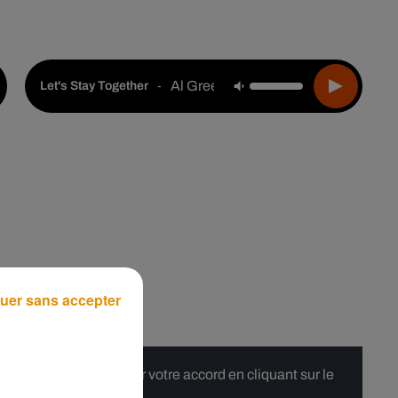
Live :
Choisir une ville
Webradios
Podcasts
Al Green
-
Let's Stay Together
uer sans accepter
 merci de nous donner votre accord en cliquant sur le