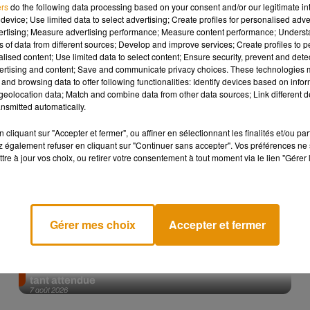
ers
do the following data processing based on your consent and/or our legitimate int
device; Use limited data to select advertising; Create profiles for personalised adver
Afficher l'élément
vertising; Measure advertising performance; Measure content performance; Unders
ns of data from different sources; Develop and improve services; Create profiles to 
alised content; Use limited data to select content; Ensure security, prevent and detect
ertising and content; Save and communicate privacy choices. These technologies
and browsing data to offer following functionalities: Identify devices based on infor
eolocation data; Match and combine data from other data sources; Link different de
nsmitted automatically.
cliquant sur "Accepter et fermer", ou affiner en sélectionnant les finalités et/ou pa
 également refuser en cliquant sur "Continuer sans accepter". Vos préférences ne 
tre à jour vos choix, ou retirer votre consentement à tout moment via le lien "Gérer 
Gérer mes choix
Accepter et fermer
Angèle et Amélie Lens dévoilent leur collaboration
tant attendue
7 août 2026