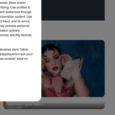
erest: Store and/or
tising; Use profiles to
tand audiences through
personalise content; Use
 fraud, and fix errors;
 may process personal
mation actively
vices; Identify devices
rtenaires dans "Gérer
s'appliqueront que pour
les cookies" situé en
Pomme emprunte le décor de l’émission « Loups
Garous » pour son...
6 août 2026