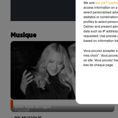
We and
our (447) partn
access information on a 
select personalised ad
statistics or combinatio
profiles to select person
Deliver and present adv
data such as IP address 
Musique
requested; Use precise g
based on information tra
Vous pouvez accepter en 
mes choix". Vous pouvez
ce site. Vous pouvez met
bas de chaque page.
Madonna sort enfin le remix de « Love Sensation »
avec Kylie Minogue
7 août 2026