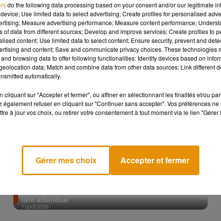
ers
do the following data processing based on your consent and/or our legitimate int
device; Use limited data to select advertising; Create profiles for personalised adver
Afficher l'élément
vertising; Measure advertising performance; Measure content performance; Unders
ns of data from different sources; Develop and improve services; Create profiles to 
alised content; Use limited data to select content; Ensure security, prevent and detect
ertising and content; Save and communicate privacy choices. These technologies
and browsing data to offer following functionalities: Identify devices based on infor
eolocation data; Match and combine data from other data sources; Link different de
nsmitted automatically.
cliquant sur "Accepter et fermer", ou affiner en sélectionnant les finalités et/ou pa
 également refuser en cliquant sur "Continuer sans accepter". Vos préférences ne 
tre à jour vos choix, ou retirer votre consentement à tout moment via le lien "Gérer 
Gérer mes choix
Accepter et fermer
Angèle et Amélie Lens dévoilent leur collaboration
tant attendue
7 août 2026