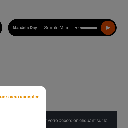
Live :
Choisir une ville
Webradios
Podcasts
Simple Minds
-
Mandela Day
uer sans accepter
 merci de nous donner votre accord en cliquant sur le