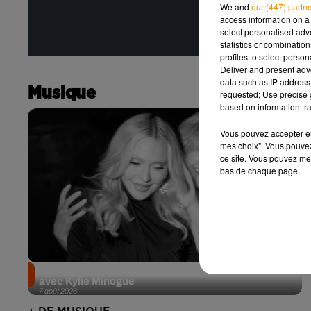
We and
our (447) partn
access information on a 
select personalised ad
statistics or combinatio
profiles to select person
Deliver and present adv
data such as IP address 
Musique
requested; Use precise g
based on information tra
Vous pouvez accepter en 
mes choix". Vous pouvez
ce site. Vous pouvez met
bas de chaque page.
Madonna sort enfin le remix de « Love Sensation »
avec Kylie Minogue
7 août 2026