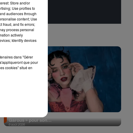
erest: Store and/or
tising; Use profiles to
tand audiences through
personalise content; Use
 fraud, and fix errors;
 may process personal
mation actively
vices; Identify devices
rtenaires dans "Gérer
s'appliqueront que pour
les cookies" situé en
Pomme emprunte le décor de l’émission « Loups
Garous » pour son...
6 août 2026