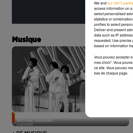
We and
our (447) partn
access information on a 
select personalised ad
statistics or combinatio
profiles to select person
Deliver and present adv
data such as IP address 
Musique
requested; Use precise g
based on information tra
Vous pouvez accepter en 
mes choix". Vous pouvez
ce site. Vous pouvez met
bas de chaque page.
Après le film, bientôt une docu-série sur le père de
Michael Jackson
5 août 2026