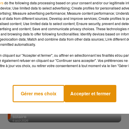
ers
do the following data processing based on your consent and/or our legitimate int
device; Use limited data to select advertising; Create profiles for personalised adver
Afficher l'élément
vertising; Measure advertising performance; Measure content performance; Unders
ns of data from different sources; Develop and improve services; Create profiles to 
alised content; Use limited data to select content; Ensure security, prevent and detect
ertising and content; Save and communicate privacy choices. These technologies
and browsing data to offer following functionalities: Identify devices based on infor
eolocation data; Match and combine data from other data sources; Link different de
nsmitted automatically.
cliquant sur "Accepter et fermer", ou affiner en sélectionnant les finalités et/ou pa
 également refuser en cliquant sur "Continuer sans accepter". Vos préférences ne 
tre à jour vos choix, ou retirer votre consentement à tout moment via le lien "Gérer 
Gérer mes choix
Accepter et fermer
Tiny Desk invite Charlie Puth pour une live session
solaire
4 août 2026