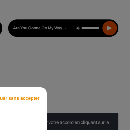
Live :
Choisir une ville
Webradios
Podcasts
Lenny Kravitz
-
Are You Gonna Go My Way
uer sans accepter
 merci de nous donner votre accord en cliquant sur le