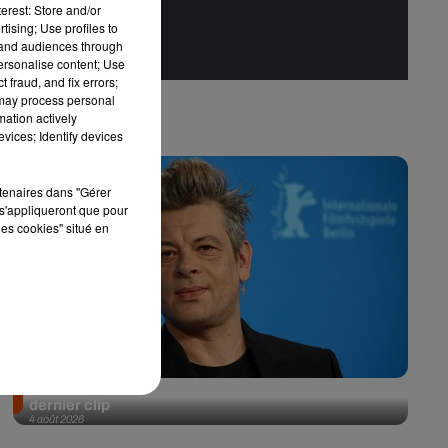
erest: Store and/or
tising; Use profiles to
tand audiences through
personalise content; Use
 fraud, and fix errors;
 may process personal
mation actively
vices; Identify devices
rtenaires dans "Gérer
s'appliqueront que pour
les cookies" situé en
Benjamin Biolay nous emmène en festival dans son
dernier clip
4 août 2026