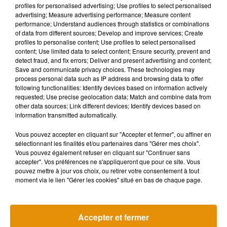
Musique
profiles for personalised advertising; Use profiles to select personalised
advertising; Measure advertising performance; Measure content
performance; Understand audiences through statistics or combinations
of data from different sources; Develop and improve services; Create
profiles to personalise content; Use profiles to select personalised
content; Use limited data to select content; Ensure security, prevent and
detect fraud, and fix errors; Deliver and present advertising and content;
Save and communicate privacy choices. These technologies may
process personal data such as IP address and browsing data to offer
following functionalities: Identify devices based on information actively
requested; Use precise geolocation data; Match and combine data from
other data sources; Link different devices; Identify devices based on
information transmitted automatically.
Vous pouvez accepter en cliquant sur "Accepter et fermer", ou affiner en
sélectionnant les finalités et/ou partenaires dans "Gérer mes choix".
Vous pouvez également refuser en cliquant sur "Continuer sans
accepter". Vos préférences ne s'appliqueront que pour ce site. Vous
pouvez mettre à jour vos choix, ou retirer votre consentement à tout
Pomme emprunte le décor de
La version réé
moment via le lien "Gérer les cookies" situé en bas de chaque page.
l’émission « Loups Garous » pour
Day » interpré
6 août 2026
son...
6 août 2026
+ DE MUSIQUE
Accepter et fermer