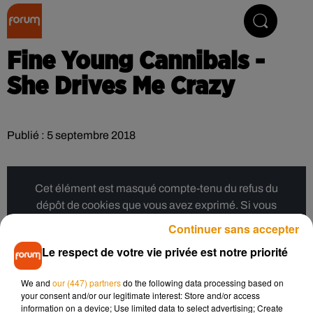
Collector Radio
Fine Young Cannibals -
She Drives Me Crazy
Publié : 5 septembre 2018
Cet élément est masqué compte-tenu du refus du
dépôt de cookies que vous avez exprimé. Si vous
souhaitez l'afficher, merci de nous donner votre accord
Continuer sans accepter
en cliquant sur le bouton ci-dessous.
Le respect de votre vie privée est notre priorité
Afficher l'élément
We and
our (447) partners
do the following data processing based on
your consent and/or our legitimate interest: Store and/or access
information on a device; Use limited data to select advertising; Create