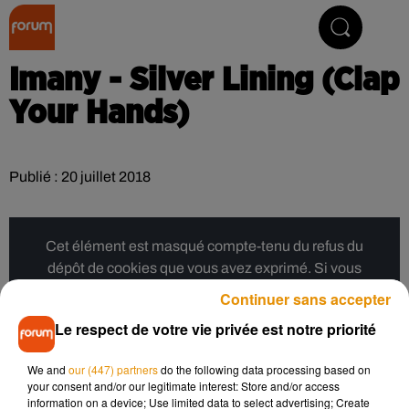
Collector Radio
Imany - Silver Lining (Clap
Your Hands)
Publié : 20 juillet 2018
Cet élément est masqué compte-tenu du refus du
dépôt de cookies que vous avez exprimé. Si vous
souhaitez l'afficher, merci de nous donner votre accord
Continuer sans accepter
en cliquant sur le bouton ci-dessous.
Le respect de votre vie privée est notre priorité
Afficher l'élément
We and
our (447) partners
do the following data processing based on
your consent and/or our legitimate interest: Store and/or access
information on a device; Use limited data to select advertising; Create