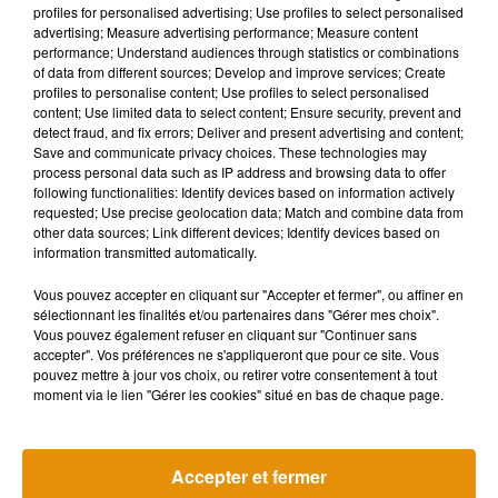
Musique
profiles for personalised advertising; Use profiles to select personalised
advertising; Measure advertising performance; Measure content
performance; Understand audiences through statistics or combinations
of data from different sources; Develop and improve services; Create
profiles to personalise content; Use profiles to select personalised
content; Use limited data to select content; Ensure security, prevent and
detect fraud, and fix errors; Deliver and present advertising and content;
Save and communicate privacy choices. These technologies may
process personal data such as IP address and browsing data to offer
following functionalities: Identify devices based on information actively
requested; Use precise geolocation data; Match and combine data from
other data sources; Link different devices; Identify devices based on
information transmitted automatically.
Vous pouvez accepter en cliquant sur "Accepter et fermer", ou affiner en
sélectionnant les finalités et/ou partenaires dans "Gérer mes choix".
Vous pouvez également refuser en cliquant sur "Continuer sans
accepter". Vos préférences ne s'appliqueront que pour ce site. Vous
pouvez mettre à jour vos choix, ou retirer votre consentement à tout
Madonna sort enfin le remix de « Love
Angèle et Amé
moment via le lien "Gérer les cookies" situé en bas de chaque page.
Sensation » avec Kylie Minogue
collaboration
7 août 2026
7 août 2026
+ DE MUSIQUE
Accepter et fermer