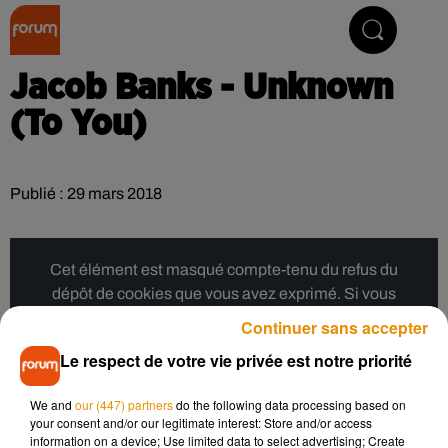
Collector Radio
Jacob Banks - Unknown
(To You)
Publié : 29 mars 2018
Cet élément est masqué compte-tenu du refus du
dépôt de cookies que vous avez exprimé. Si vous
souhaitez l'afficher, merci de nous donner votre accord
Continuer sans accepter
en cliquant sur le bouton ci-dessous.
Le respect de votre vie privée est notre priorité
Afficher l'élément
We and
our (447) partners
do the following data processing based on
your consent and/or our legitimate interest: Store and/or access
information on a device; Use limited data to select advertising; Create