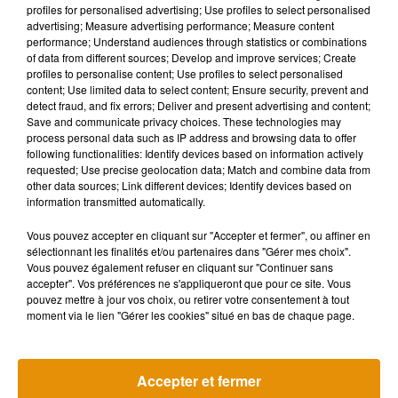
Musique
profiles for personalised advertising; Use profiles to select personalised
advertising; Measure advertising performance; Measure content
performance; Understand audiences through statistics or combinations
of data from different sources; Develop and improve services; Create
profiles to personalise content; Use profiles to select personalised
content; Use limited data to select content; Ensure security, prevent and
detect fraud, and fix errors; Deliver and present advertising and content;
Save and communicate privacy choices. These technologies may
process personal data such as IP address and browsing data to offer
following functionalities: Identify devices based on information actively
requested; Use precise geolocation data; Match and combine data from
other data sources; Link different devices; Identify devices based on
information transmitted automatically.
Vous pouvez accepter en cliquant sur "Accepter et fermer", ou affiner en
sélectionnant les finalités et/ou partenaires dans "Gérer mes choix".
Vous pouvez également refuser en cliquant sur "Continuer sans
accepter". Vos préférences ne s'appliqueront que pour ce site. Vous
pouvez mettre à jour vos choix, ou retirer votre consentement à tout
Pomme emprunte le décor de
La version réé
moment via le lien "Gérer les cookies" situé en bas de chaque page.
l’émission « Loups Garous » pour
Day » interpré
6 août 2026
son...
6 août 2026
+ DE MUSIQUE
Accepter et fermer