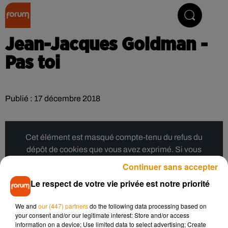
Collector Radio
Jean-Jacques Goldman -
Pas toi
Publié : 17 décembre 2018
Cet élément est masqué compte-tenu du refus du
dépôt de cookies que vous avez exprimé. Si vous
souhaitez l'afficher, merci de nous donner votre accord
Continuer sans accepter
en cliquant sur le bouton ci-dessous.
Le respect de votre vie privée est notre priorité
Afficher l'élément
We and
our (447) partners
do the following data processing based on
your consent and/or our legitimate interest: Store and/or access
information on a device; Use limited data to select advertising; Create