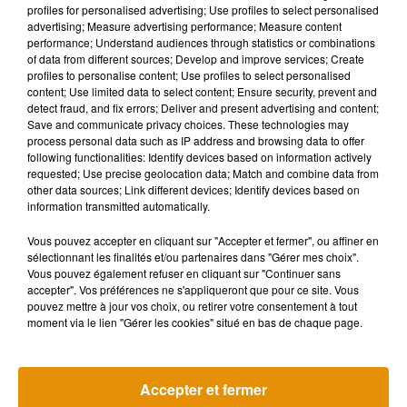
Musique
profiles for personalised advertising; Use profiles to select personalised
advertising; Measure advertising performance; Measure content
performance; Understand audiences through statistics or combinations
of data from different sources; Develop and improve services; Create
profiles to personalise content; Use profiles to select personalised
content; Use limited data to select content; Ensure security, prevent and
detect fraud, and fix errors; Deliver and present advertising and content;
Save and communicate privacy choices. These technologies may
process personal data such as IP address and browsing data to offer
following functionalities: Identify devices based on information actively
requested; Use precise geolocation data; Match and combine data from
other data sources; Link different devices; Identify devices based on
information transmitted automatically.
Vous pouvez accepter en cliquant sur "Accepter et fermer", ou affiner en
sélectionnant les finalités et/ou partenaires dans "Gérer mes choix".
Vous pouvez également refuser en cliquant sur "Continuer sans
accepter". Vos préférences ne s'appliqueront que pour ce site. Vous
pouvez mettre à jour vos choix, ou retirer votre consentement à tout
Madonna sort enfin le remix de « Love
Angèle et Amé
moment via le lien "Gérer les cookies" situé en bas de chaque page.
Sensation » avec Kylie Minogue
collaboration
7 août 2026
7 août 2026
+ DE MUSIQUE
Accepter et fermer