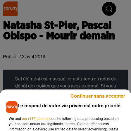
Collector Radio
Natasha St-Pier, Pascal
Obispo - Mourir demain
Publié : 13 avril 2019
Cet élément est masqué compte-tenu du refus du
dépôt de cookies que vous avez exprimé. Si vous
souhaitez l'afficher, merci de nous donner votre accord
Continuer sans accepter
en cliquant sur le bouton ci-dessous.
Le respect de votre vie privée est notre priorité
Afficher l'élément
We and
our (447) partners
do the following data processing based on
your consent and/or our legitimate interest: Store and/or access
information on a device; Use limited data to select advertising; Create