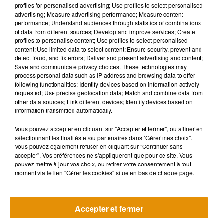
Musique
profiles for personalised advertising; Use profiles to select personalised
advertising; Measure advertising performance; Measure content
performance; Understand audiences through statistics or combinations
of data from different sources; Develop and improve services; Create
profiles to personalise content; Use profiles to select personalised
content; Use limited data to select content; Ensure security, prevent and
detect fraud, and fix errors; Deliver and present advertising and content;
Save and communicate privacy choices. These technologies may
process personal data such as IP address and browsing data to offer
following functionalities: Identify devices based on information actively
requested; Use precise geolocation data; Match and combine data from
other data sources; Link different devices; Identify devices based on
information transmitted automatically.
Vous pouvez accepter en cliquant sur "Accepter et fermer", ou affiner en
sélectionnant les finalités et/ou partenaires dans "Gérer mes choix".
Vous pouvez également refuser en cliquant sur "Continuer sans
accepter". Vos préférences ne s'appliqueront que pour ce site. Vous
pouvez mettre à jour vos choix, ou retirer votre consentement à tout
Pomme emprunte le décor de
La version réé
moment via le lien "Gérer les cookies" situé en bas de chaque page.
l’émission « Loups Garous » pour
Day » interpré
6 août 2026
son...
6 août 2026
+ DE MUSIQUE
Accepter et fermer