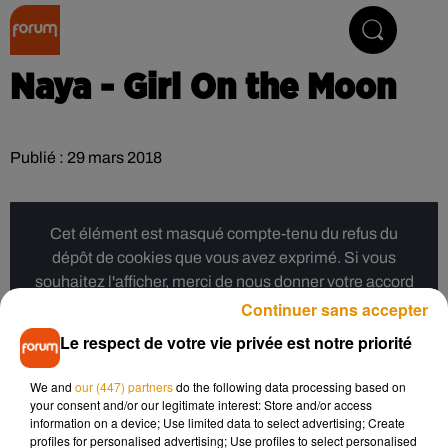
Collector Radio
Naya - Girl On the Moon
Publié : 29 mars 2018
Cet élément est masqué compte-tenu du refus du
dépôt de cookies que vous avez exprimé. Si vous
souhaitez l'afficher, merci de nous donner votre accord
en cliquant sur le bouton ci-dessous.
Continuer sans accepter
Le respect de votre vie privée est notre priorité
Afficher l'élément
We and
our (447) partners
do the following data processing based on
your consent and/or our legitimate interest: Store and/or access
Musique
information on a device; Use limited data to select advertising; Create
profiles for personalised advertising; Use profiles to select personalised