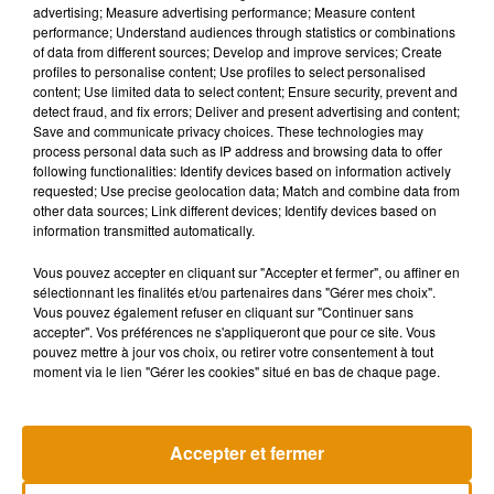
advertising; Measure advertising performance; Measure content
performance; Understand audiences through statistics or combinations
of data from different sources; Develop and improve services; Create
profiles to personalise content; Use profiles to select personalised
content; Use limited data to select content; Ensure security, prevent and
detect fraud, and fix errors; Deliver and present advertising and content;
Save and communicate privacy choices. These technologies may
process personal data such as IP address and browsing data to offer
following functionalities: Identify devices based on information actively
requested; Use precise geolocation data; Match and combine data from
other data sources; Link different devices; Identify devices based on
information transmitted automatically.
Vous pouvez accepter en cliquant sur "Accepter et fermer", ou affiner en
sélectionnant les finalités et/ou partenaires dans "Gérer mes choix".
Vous pouvez également refuser en cliquant sur "Continuer sans
accepter". Vos préférences ne s'appliqueront que pour ce site. Vous
Madonna sort enfin le remix de « Love
Angèle et Amé
pouvez mettre à jour vos choix, ou retirer votre consentement à tout
Sensation » avec Kylie Minogue
collaboration
7 août 2026
7 août 2026
moment via le lien "Gérer les cookies" situé en bas de chaque page.
+ DE MUSIQUE
Accepter et fermer