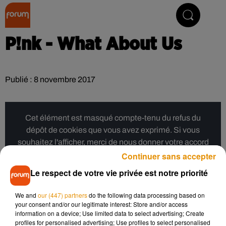
Collector Radio
P!nk - What About Us
Publié : 8 novembre 2017
Cet élément est masqué compte-tenu du refus du
dépôt de cookies que vous avez exprimé. Si vous
souhaitez l'afficher, merci de nous donner votre accord
en cliquant sur le bouton ci-dessous.
Continuer sans accepter
Le respect de votre vie privée est notre priorité
Afficher l'élément
We and
our (447) partners
do the following data processing based on
your consent and/or our legitimate interest: Store and/or access
Musique
information on a device; Use limited data to select advertising; Create
profiles for personalised advertising; Use profiles to select personalised