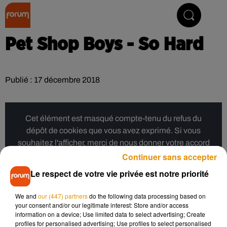
Collector Radio
Pet Shop Boys - So Hard
Publié : 17 décembre 2018
Cet élément est masqué compte-tenu du refus du
dépôt de cookies que vous avez exprimé. Si vous
souhaitez l'afficher, merci de nous donner votre accord
en cliquant sur le bouton ci-dessous.
Continuer sans accepter
Le respect de votre vie privée est notre priorité
Afficher l'élément
We and
our (447) partners
do the following data processing based on
your consent and/or our legitimate interest: Store and/or access
Musique
information on a device; Use limited data to select advertising; Create
profiles for personalised advertising; Use profiles to select personalised