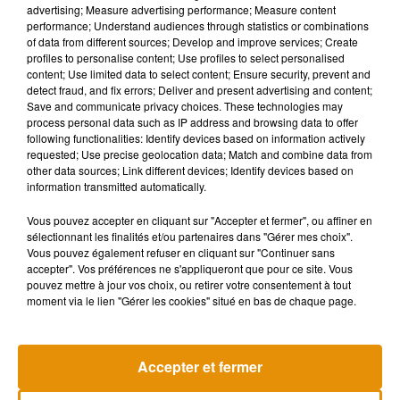
advertising; Measure advertising performance; Measure content
performance; Understand audiences through statistics or combinations
of data from different sources; Develop and improve services; Create
profiles to personalise content; Use profiles to select personalised
content; Use limited data to select content; Ensure security, prevent and
detect fraud, and fix errors; Deliver and present advertising and content;
Save and communicate privacy choices. These technologies may
process personal data such as IP address and browsing data to offer
following functionalities: Identify devices based on information actively
requested; Use precise geolocation data; Match and combine data from
other data sources; Link different devices; Identify devices based on
information transmitted automatically.
Vous pouvez accepter en cliquant sur "Accepter et fermer", ou affiner en
sélectionnant les finalités et/ou partenaires dans "Gérer mes choix".
Vous pouvez également refuser en cliquant sur "Continuer sans
accepter". Vos préférences ne s'appliqueront que pour ce site. Vous
Madonna sort enfin le remix de « Love
Angèle et Amé
pouvez mettre à jour vos choix, ou retirer votre consentement à tout
Sensation » avec Kylie Minogue
collaboration
7 août 2026
7 août 2026
moment via le lien "Gérer les cookies" situé en bas de chaque page.
+ DE MUSIQUE
Accepter et fermer