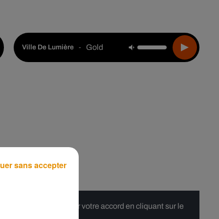
Live :
Choisir une ville
Webradios
Podcasts
Gold
-
Ville De Lumière
uer sans accepter
 merci de nous donner votre accord en cliquant sur le