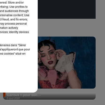
erest: Store and/or
tising; Use profiles to
tand audiences through
personalise content; Use
 fraud, and fix errors;
 may process personal
mation actively
vices; Identify devices
rtenaires dans "Gérer
s'appliqueront que pour
les cookies" situé en
Pomme emprunte le décor de l’émission « Loups
Garous » pour son...
6 août 2026