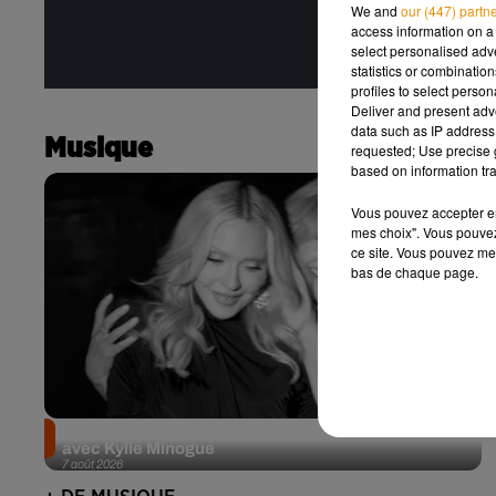
We and
our (447) partn
access information on a 
select personalised ad
statistics or combinatio
profiles to select person
Deliver and present adv
data such as IP address 
Musique
requested; Use precise g
based on information tra
Vous pouvez accepter en 
mes choix". Vous pouvez
ce site. Vous pouvez met
bas de chaque page.
Madonna sort enfin le remix de « Love Sensation »
avec Kylie Minogue
7 août 2026