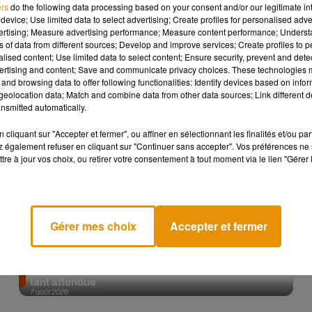
ers
do the following data processing based on your consent and/or our legitimate int
device; Use limited data to select advertising; Create profiles for personalised adver
Afficher l'élément
vertising; Measure advertising performance; Measure content performance; Unders
ns of data from different sources; Develop and improve services; Create profiles to 
alised content; Use limited data to select content; Ensure security, prevent and detect
ertising and content; Save and communicate privacy choices. These technologies
and browsing data to offer following functionalities: Identify devices based on infor
eolocation data; Match and combine data from other data sources; Link different de
nsmitted automatically.
cliquant sur "Accepter et fermer", ou affiner en sélectionnant les finalités et/ou pa
 également refuser en cliquant sur "Continuer sans accepter". Vos préférences ne 
tre à jour vos choix, ou retirer votre consentement à tout moment via le lien "Gérer 
Gérer mes choix
Accepter et fermer
Angèle et Amélie Lens dévoilent leur collaboration
tant attendue
7 août 2026