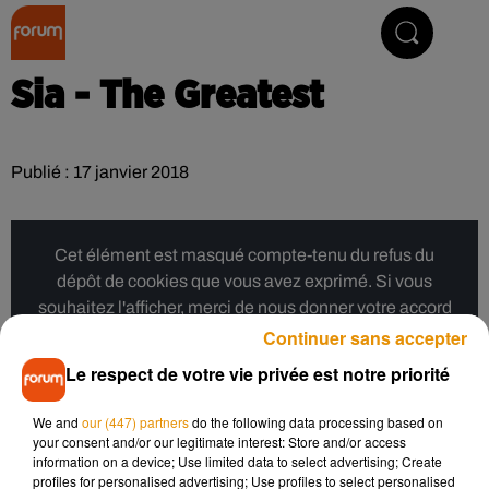
Collector Radio
Sia - The Greatest
Publié : 17 janvier 2018
Cet élément est masqué compte-tenu du refus du
dépôt de cookies que vous avez exprimé. Si vous
souhaitez l'afficher, merci de nous donner votre accord
en cliquant sur le bouton ci-dessous.
Continuer sans accepter
Le respect de votre vie privée est notre priorité
Afficher l'élément
We and
our (447) partners
do the following data processing based on
your consent and/or our legitimate interest: Store and/or access
Musique
information on a device; Use limited data to select advertising; Create
profiles for personalised advertising; Use profiles to select personalised