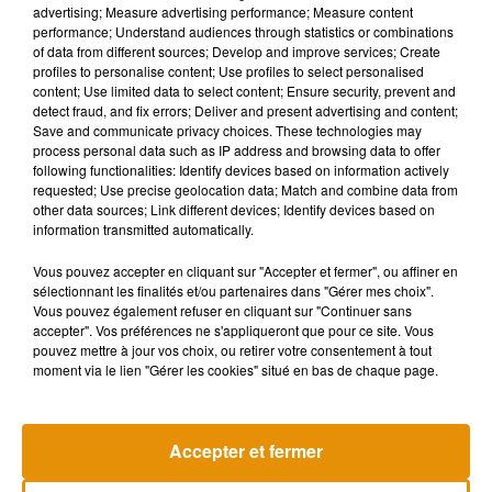
advertising; Measure advertising performance; Measure content
performance; Understand audiences through statistics or combinations
of data from different sources; Develop and improve services; Create
profiles to personalise content; Use profiles to select personalised
content; Use limited data to select content; Ensure security, prevent and
detect fraud, and fix errors; Deliver and present advertising and content;
Save and communicate privacy choices. These technologies may
process personal data such as IP address and browsing data to offer
following functionalities: Identify devices based on information actively
requested; Use precise geolocation data; Match and combine data from
other data sources; Link different devices; Identify devices based on
information transmitted automatically.
Vous pouvez accepter en cliquant sur "Accepter et fermer", ou affiner en
sélectionnant les finalités et/ou partenaires dans "Gérer mes choix".
Vous pouvez également refuser en cliquant sur "Continuer sans
accepter". Vos préférences ne s'appliqueront que pour ce site. Vous
Pomme emprunte le décor de
La version réé
pouvez mettre à jour vos choix, ou retirer votre consentement à tout
l’émission « Loups Garous » pour
Day » interpré
6 août 2026
moment via le lien "Gérer les cookies" situé en bas de chaque page.
son...
6 août 2026
+ DE MUSIQUE
Accepter et fermer