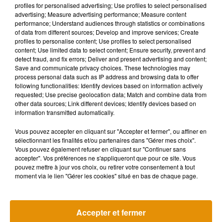
Musique
profiles for personalised advertising; Use profiles to select personalised
advertising; Measure advertising performance; Measure content
performance; Understand audiences through statistics or combinations
of data from different sources; Develop and improve services; Create
profiles to personalise content; Use profiles to select personalised
content; Use limited data to select content; Ensure security, prevent and
detect fraud, and fix errors; Deliver and present advertising and content;
Save and communicate privacy choices. These technologies may
process personal data such as IP address and browsing data to offer
following functionalities: Identify devices based on information actively
requested; Use precise geolocation data; Match and combine data from
other data sources; Link different devices; Identify devices based on
information transmitted automatically.
Vous pouvez accepter en cliquant sur "Accepter et fermer", ou affiner en
sélectionnant les finalités et/ou partenaires dans "Gérer mes choix".
Vous pouvez également refuser en cliquant sur "Continuer sans
accepter". Vos préférences ne s'appliqueront que pour ce site. Vous
pouvez mettre à jour vos choix, ou retirer votre consentement à tout
Madonna sort enfin le remix de « Love
Angèle et Amé
moment via le lien "Gérer les cookies" situé en bas de chaque page.
Sensation » avec Kylie Minogue
collaboration
7 août 2026
7 août 2026
+ DE MUSIQUE
Accepter et fermer