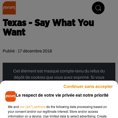
Collector Radio
Texas - Say What You
Want
Publié : 17 décembre 2018
Cet élément est masqué compte-tenu du refus du
dépôt de cookies que vous avez exprimé. Si vous
souhaitez l'afficher, merci de nous donner votre accord
Continuer sans accepter
en cliquant sur le bouton ci-dessous.
Le respect de votre vie privée est notre priorité
Afficher l'élément
We and
our (447) partners
do the following data processing based on
your consent and/or our legitimate interest: Store and/or access
information on a device; Use limited data to select advertising; Create