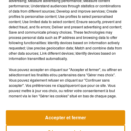
advertising; Measure advertising performance; Measure content
performance; Understand audiences through statistics or combinations
of data from different sources; Develop and improve services; Create
profiles to personalise content; Use profiles to select personalised
content; Use limited data to select content; Ensure security, prevent and
detect fraud, and fix errors; Deliver and present advertising and content;
Save and communicate privacy choices. These technologies may
process personal data such as IP address and browsing data to offer
following functionalities: Identify devices based on information actively
requested; Use precise geolocation data; Match and combine data from
other data sources; Link different devices; Identify devices based on
information transmitted automatically.
Vous pouvez accepter en cliquant sur "Accepter et fermer", ou affiner en
sélectionnant les finalités et/ou partenaires dans "Gérer mes choix".
Vous pouvez également refuser en cliquant sur "Continuer sans
accepter". Vos préférences ne s'appliqueront que pour ce site. Vous
Après le film, bientôt une docu-série
Tiny Desk invi
pouvez mettre à jour vos choix, ou retirer votre consentement à tout
sur le père de Michael Jackson
live session s
moment via le lien "Gérer les cookies" situé en bas de chaque page.
5 août 2026
4 août 2026
+ DE MUSIQUE
Accepter et fermer