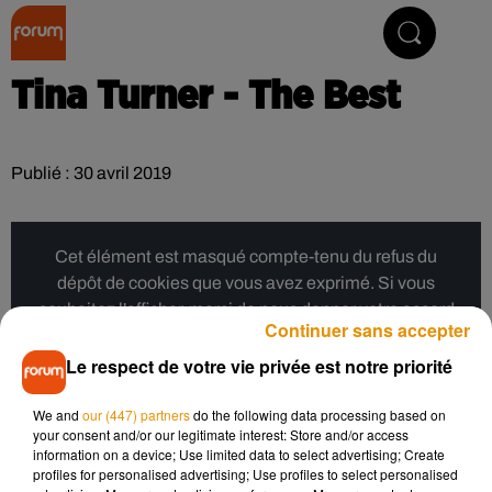
Collector Radio
Tina Turner - The Best
Publié : 30 avril 2019
Cet élément est masqué compte-tenu du refus du
dépôt de cookies que vous avez exprimé. Si vous
souhaitez l'afficher, merci de nous donner votre accord
Continuer sans accepter
en cliquant sur le bouton ci-dessous.
Le respect de votre vie privée est notre priorité
Afficher l'élément
We and
our (447) partners
do the following data processing based on
your consent and/or our legitimate interest: Store and/or access
information on a device; Use limited data to select advertising; Create
Musique
profiles for personalised advertising; Use profiles to select personalised