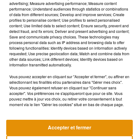
advertising; Measure advertising performance; Measure content
performance; Understand audiences through statistics or combinations
of data from different sources; Develop and improve services; Create
profiles to personalise content; Use profiles to select personalised
content; Use limited data to select content; Ensure security, prevent and
detect fraud, and fix errors; Deliver and present advertising and content;
Save and communicate privacy choices. These technologies may
process personal data such as IP address and browsing data to offer
following functionalities: Identify devices based on information actively
requested; Use precise geolocation data; Match and combine data from
other data sources; Link different devices; Identify devices based on
information transmitted automatically.
Vous pouvez accepter en cliquant sur "Accepter et fermer", ou affiner en
sélectionnant les finalités et/ou partenaires dans "Gérer mes choix".
Vous pouvez également refuser en cliquant sur "Continuer sans
accepter". Vos préférences ne s'appliqueront que pour ce site. Vous
Pomme emprunte le décor de
La version réé
pouvez mettre à jour vos choix, ou retirer votre consentement à tout
l’émission « Loups Garous » pour
Day » interpré
6 août 2026
moment via le lien "Gérer les cookies" situé en bas de chaque page.
son...
6 août 2026
+ DE MUSIQUE
Accepter et fermer