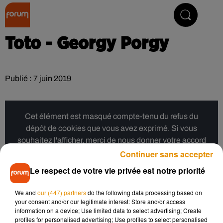
Collector Radio
Toto - Georgy Porgy
Publié : 7 juin 2019
Cet élément est masqué compte-tenu du refus du
dépôt de cookies que vous avez exprimé. Si vous
souhaitez l'afficher, merci de nous donner votre accord
en cliquant sur le bouton ci-dessous.
Continuer sans accepter
Le respect de votre vie privée est notre priorité
Afficher l'élément
We and
our (447) partners
do the following data processing based on
your consent and/or our legitimate interest: Store and/or access
Musique
information on a device; Use limited data to select advertising; Create
profiles for personalised advertising; Use profiles to select personalised