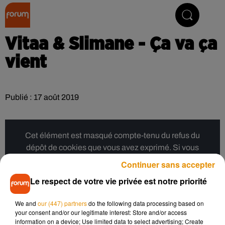
Collector Radio
Vitaa & Slimane - Ça va ça
vient
Publié : 17 août 2019
Cet élément est masqué compte-tenu du refus du
dépôt de cookies que vous avez exprimé. Si vous
souhaitez l'afficher, merci de nous donner votre accord
Continuer sans accepter
en cliquant sur le bouton ci-dessous.
Le respect de votre vie privée est notre priorité
Afficher l'élément
We and
our (447) partners
do the following data processing based on
your consent and/or our legitimate interest: Store and/or access
information on a device; Use limited data to select advertising; Create