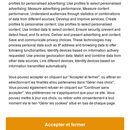
Musique
profiles for personalised advertising; Use profiles to select personalised
advertising; Measure advertising performance; Measure content
performance; Understand audiences through statistics or combinations
of data from different sources; Develop and improve services; Create
profiles to personalise content; Use profiles to select personalised
content; Use limited data to select content; Ensure security, prevent and
detect fraud, and fix errors; Deliver and present advertising and content;
Save and communicate privacy choices. These technologies may
process personal data such as IP address and browsing data to offer
following functionalities: Identify devices based on information actively
requested; Use precise geolocation data; Match and combine data from
other data sources; Link different devices; Identify devices based on
information transmitted automatically.
Vous pouvez accepter en cliquant sur "Accepter et fermer", ou affiner en
sélectionnant les finalités et/ou partenaires dans "Gérer mes choix".
Vous pouvez également refuser en cliquant sur "Continuer sans
accepter". Vos préférences ne s'appliqueront que pour ce site. Vous
pouvez mettre à jour vos choix, ou retirer votre consentement à tout
Madonna sort enfin le remix de « Love
Angèle et Amé
moment via le lien "Gérer les cookies" situé en bas de chaque page.
Sensation » avec Kylie Minogue
collaboration
7 août 2026
7 août 2026
+ DE MUSIQUE
Accepter et fermer