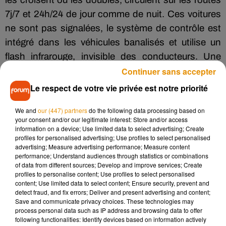
les croisent ou les doubles, circulent sur les routes
7j/7 et 24h/24 de jour comme de nuit. Ces voitures
ne sont pas signalées, le système de contrôle est
intégré dans les véhicules banalisés et utilise un
flash infrarouge, invisible des conducteurs. Une
Continuer sans accepter
marge de tolérance supérieure à celle des radars
fixes est appliquée : 10 km/h ou 10% en plus de la
Le respect de votre vie privée est notre priorité
vitesse maximale autorisée, le plus favorable au
We and
our (447) partners
do the following data processing based on
contrevenant.
your consent and/or our legitimate interest: Store and/or access
information on a device; Use limited data to select advertising; Create
profiles for personalised advertising; Use profiles to select personalised
advertising; Measure advertising performance; Measure content
La
préfecture
indique que sur ces trois dernières
performance; Understand audiences through statistics or combinations
années, les suspensions de permis pour excès de
of data from different sources; Develop and improve services; Create
profiles to personalise content; Use profiles to select personalised
vitesse sont en augmentation (295 en 2020 contre
content; Use limited data to select content; Ensure security, prevent and
157 en 2018). Au 31 octobre, 19 personnes ont
detect fraud, and fix errors; Deliver and present advertising and content;
Save and communicate privacy choices. These technologies may
perdu la vie sur les routes de la Vienne.
process personal data such as IP address and browsing data to offer
following functionalities: Identify devices based on information actively