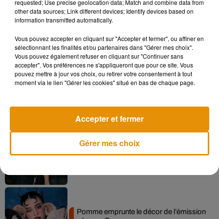
requested; Use precise geolocation data; Match and combine data from
other data sources; Link different devices; Identify devices based on
information transmitted automatically.
Vous pouvez accepter en cliquant sur "Accepter et fermer", ou affiner en
Musique
sélectionnant les finalités et/ou partenaires dans "Gérer mes choix".
Vous pouvez également refuser en cliquant sur "Continuer sans
accepter". Vos préférences ne s'appliqueront que pour ce site. Vous
pouvez mettre à jour vos choix, ou retirer votre consentement à tout
Madonna sort enfin le remix de « Love
moment via le lien "Gérer les cookies" situé en bas de chaque page.
Sensation » avec Kylie Minogue
7 août 2026
Accepter et fermer
Gérer mes choix
Angèle et Amélie Lens dévoilent leur
collaboration tant attendue
7 août 2026
Pomme emprunte le décor de l’émission