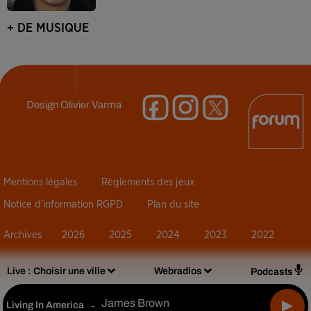
+ DE MUSIQUE
Design
Olivier Varma
Mentions légales
Règlements des jeux
Notice d’information RGPD
Plan du site
Archives
2026
2025
2024
2023
2022
Live :
Choisir une ville
Webradios
Podcasts
James Brown
Living In America
-