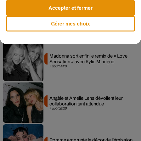
Accepter et fermer
Gérer mes choix
Musique
Madonna sort enfin le remix de « Love
Sensation » avec Kylie Minogue
7 août 2026
Angèle et Amélie Lens dévoilent leur
collaboration tant attendue
7 août 2026
Pomme emprunte le décor de l’émission