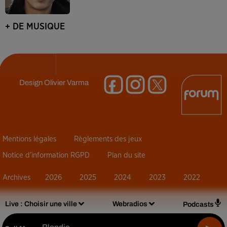
+ DE MUSIQUE
Design
Olivier Varma
Mentions légales
Règlements des jeux
Notice d’information RGPD
Plan du site
Archives
2026
2025
2024
2023
2022
Live :
Choisir une ville
Webradios
Podcasts