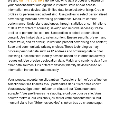
We and
our (447) partners
do the following data processing based on
venue, on pourra en profiter pour évoquer la sensibilisation
your consent and/or our legitimate interest: Store and/or access
information on a device; Use limited data to select advertising; Create
aux réseaux sociaux ou aux usages du numériques »
,
profiles for personalised advertising; Use profiles to select personalised
poursuit Séverine Saint-Pé.
« Si le soir, des familles se
advertising; Measure advertising performance; Measure content
retrouvent autour de la table et discutent jeux vidéo, ce sera
performance; Understand audiences through statistics or combinations
of data from different sources; Develop and improve services; Create
gagné. Ça peut-être une porte d’entrée pour des discussions
profiles to personalise content; Use profiles to select personalised
sur les dérives des réseaux sociaux ou des jeux vidéo. »
content; Use limited data to select content; Ensure security, prevent and
detect fraud, and fix errors; Deliver and present advertising and content;
Save and communicate privacy choices. These technologies may
process personal data such as IP address and browsing data to offer
A l’avenir, les Heures Numériques pourraient revenir avec
following functionalities: Identify devices based on information actively
d’autres thématiques, comme le numérique durable ou le
requested; Use precise geolocation data; Match and combine data from
numérique et les séniors.
other data sources; Link different devices; Identify devices based on
information transmitted automatically.
Vous pouvez accepter en cliquant sur "Accepter et fermer", ou affiner en
Cet élément est masqué compte-tenu du refus du
sélectionnant les finalités et/ou partenaires dans "Gérer mes choix".
Vous pouvez également refuser en cliquant sur "Continuer sans
dépôt de cookies que vous avez exprimé. Si vous
accepter". Vos préférences ne s'appliqueront que pour ce site. Vous
souhaitez l'afficher, merci de nous donner votre accord
pouvez mettre à jour vos choix, ou retirer votre consentement à tout
en cliquant sur le bouton ci-dessous.
moment via le lien "Gérer les cookies" situé en bas de chaque page.
Afficher l'élément