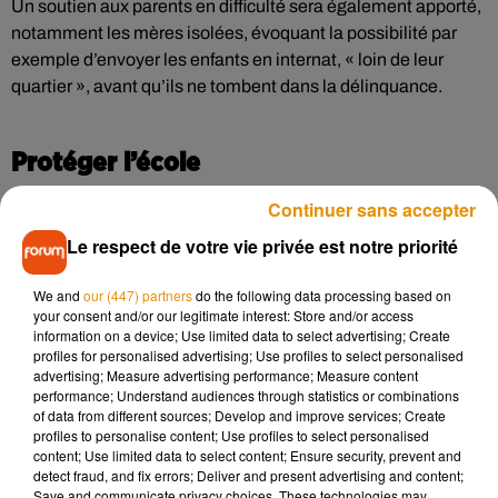
Un soutien aux parents en difficulté sera également apporté,
notamment les mères isolées, évoquant la possibilité par
exemple d’envoyer les enfants en internat, « loin de leur
quartier », avant qu’ils ne tombent dans la délinquance.
Protéger l’école
Continuer sans accepter
Le respect de votre vie privée est notre priorité
«
150 établissements précis ont d’ores et déjà vu leur
sécurisation renforcée
», a précisé le Premier ministre, qui a
We and
our (447) partners
do the following data processing based on
également annoncé «
l’instauration de commissions
your consent and/or our legitimate interest: Store and/or access
éducatives dès l’école primaire avec des peines adaptées
».
information on a device; Use limited data to select advertising; Create
Des sanctions sur le brevet, le CAP ou le bac, sont
profiles for personalised advertising; Use profiles to select personalised
advertising; Measure advertising performance; Measure content
également envisagées pour les jeunes qui perturberaient
performance; Understand audiences through statistics or combinations
« le plus gravement les cours », avec notamment une
of data from different sources; Develop and improve services; Create
mention « fauteur de trouble » indiquée sur Parcoursup.
profiles to personalise content; Use profiles to select personalised
content; Use limited data to select content; Ensure security, prevent and
Évoquant également la lutte contre les séparatismes, et
detect fraud, and fix errors; Deliver and present advertising and content;
Save and communicate privacy choices. These technologies may
notamment le séparatisme islamiste, Gabriel Attal appelle à