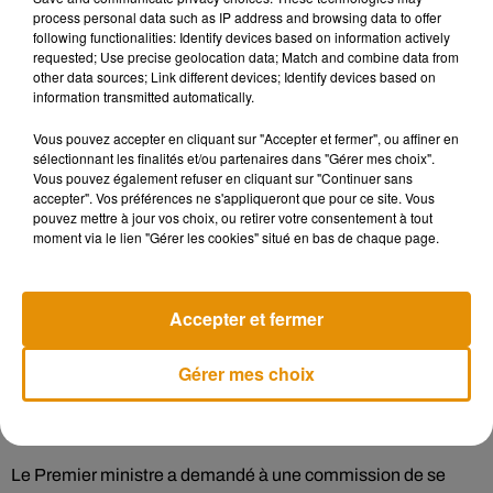
process personal data such as IP address and browsing data to offer
ce qu’il n’y ait « pas de guerre des religions à l’école.
following functionalities: Identify devices based on information actively
requested; Use precise geolocation data; Match and combine data from
other data sources; Link different devices; Identify devices based on
information transmitted automatically.
Lutte contre le trafic de drogue
Vous pouvez accepter en cliquant sur "Accepter et fermer", ou affiner en
sélectionnant les finalités et/ou partenaires dans "Gérer mes choix".
Vous pouvez également refuser en cliquant sur "Continuer sans
Estimant que le trafic de drogue entraîne la dérive d’une
accepter". Vos préférences ne s'appliqueront que pour ce site. Vous
partie de la jeunesse, Gabriel Attal a annoncé un futur plan
pouvez mettre à jour vos choix, ou retirer votre consentement à tout
moment via le lien "Gérer les cookies" situé en bas de chaque page.
de lutte. Après les opérations « place nette » XXL, Gérald
Darmanin doit présenter dans les prochains jours un
nouveau « plan stup ». À noter que la présence policière
Accepter et fermer
dans la rue sera doublée d’ici 2030.
Gérer mes choix
Lutter contre l’addiction aux écrans
Le Premier ministre a demandé à une commission de se