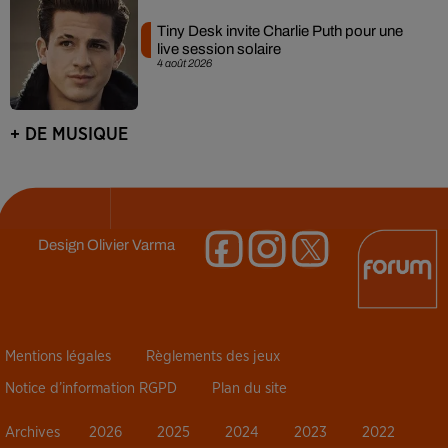
Tiny Desk invite Charlie Puth pour une
live session solaire
4 août 2026
+ DE MUSIQUE
Design
Olivier Varma
Mentions légales
Règlements des jeux
Notice d’information RGPD
Plan du site
Archives
2026
2025
2024
2023
2022