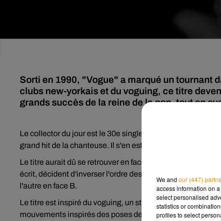
Sorti en 1990, "Vogue" a marqué un tournant da
clubs new-yorkais et du voguing, ce titre dev
grands succès de la reine de la pop, tout en su
Le collector du jour est le 30e single de Madonna. Extrait 
grand hit de la chanteuse. Il s'en est écoulé 8 millions et 
Le titre aurait dû se retrouver en face B du single
Keep it t
écrit, décident d'inverser l'ordre des titres. Ils comprennen
We and
our (447) partn
l'autre en face B.
access information on a 
select personalised ad
Le titre est inspiré du voguing, un style de danse urbaine 
statistics or combinatio
mouvements inspirés des poses de mannequins lors de dé
profiles to select person