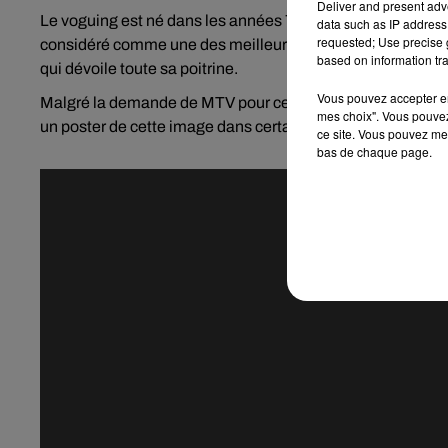
Deliver and present adv
Le voguing est né dans les années 70, dans les clubs gays ne
data such as IP address 
requested; Use precise g
considéré comme une des meilleures vidéos de Madonna. 
based on information tra
qui dévoile toute sa poitrine.
Vous pouvez accepter en 
Malgré la demande de MTV pour censurer la vidéo, Madonna
mes choix". Vous pouvez
un poster de cette image dans certains vinyles sortis au 
ce site. Vous pouvez met
bas de chaque page.