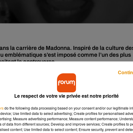
ns la carrière de Madonna. Inspiré de la culture de
enu emblématique s’est imposé comme l’un des plus
scitant la controverse.
Contin
de l'album
I'm worthless
sorti en 1990,
Vogue
, est le troisième plu
demi d'exemplaires.
Le respect de votre vie privée est notre priorité
ogether
et finalement, Madonna et Shep Petitbon, qui l'ont éco-
t que
Vogue
est beaucoup plus fort.
Vogue
se retrouve en face A 
ers
do the following data processing based on your consent and/or our legitimate int
device; Use limited data to select advertising; Create profiles for personalised adver
vertising; Measure advertising performance; Measure content performance; Unders
qui consiste à faire en marchant avec les bras et les mains des
ns of data from different sources; Develop and improve services; Create profiles to 
filés de mode.
alised content; Use limited data to select content; Ensure security, prevent and detect