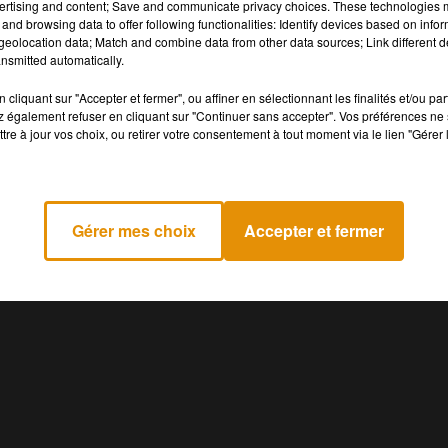
ertising and content; Save and communicate privacy choices. These technologies
w-yorkais. C'est David Fincher qui a réalisé le clip, il est
and browsing data to offer following functionalities: Identify devices based on infor
eolocation data; Match and combine data from other data sources; Link different de
Madonna crée la controverse vêtue d'une blouse transparente
nsmitted automatically.
cliquant sur "Accepter et fermer", ou affiner en sélectionnant les finalités et/ou pa
 exige le maintien de la scène et l'obtient. Elle glissera même
 également refuser en cliquant sur "Continuer sans accepter". Vos préférences ne 
Royaume-Uni avec la mention classée « X ».
tre à jour vos choix, ou retirer votre consentement à tout moment via le lien "Gérer 
Gérer mes choix
Accepter et fermer