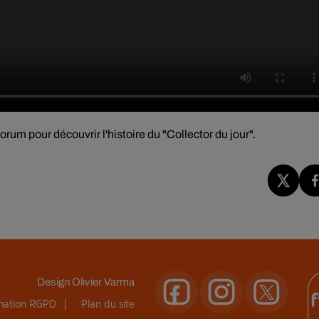
um pour découvrir l'histoire du "Collector du jour".
Design
Olivier Varma
rmation RGPD
Plan du site