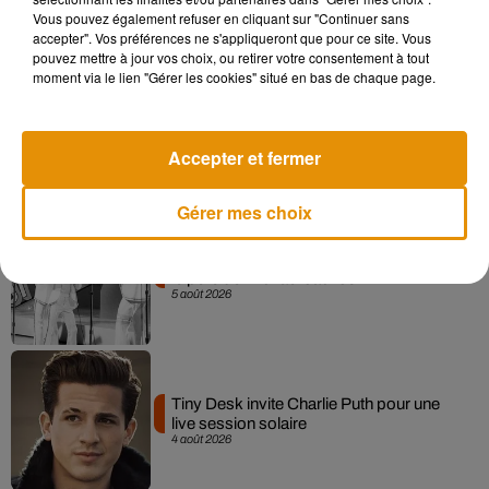
6 août 2026
Vous pouvez également refuser en cliquant sur "Continuer sans
accepter". Vos préférences ne s'appliqueront que pour ce site. Vous
pouvez mettre à jour vos choix, ou retirer votre consentement à tout
moment via le lien "Gérer les cookies" situé en bas de chaque page.
La version réécrite de « Beautiful Day »
interprétée lors des...
6 août 2026
Accepter et fermer
Gérer mes choix
Après le film, bientôt une docu-série sur
le père de Michael Jackson
5 août 2026
Tiny Desk invite Charlie Puth pour une
live session solaire
4 août 2026