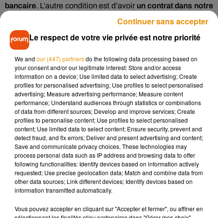
bancaire
. L’autre condition est d’avoir
un contrat dans notre
banque
qui nous permette ce genre de garanties. Pensez
Continuer sans accepter
surtout à appeler votre conseiller afin de savoir si vous êtes
Le respect de votre vie privée est notre priorité
éligible.
En revanche, bonne nouvelle, que vous ayez pris votre
We and
our (447) partners
do the following data processing based on
your consent and/or our legitimate interest: Store and/or access
produit
en France ou à l’étranger
, le chargeback est
information on a device; Use limited data to select advertising; Create
possible, et ce quoi qu’il arrive.
profiles for personalised advertising; Use profiles to select personalised
advertising; Measure advertising performance; Measure content
Attention, la procédure n’est pas illimitée. Après que l’argent
performance; Understand audiences through statistics or combinations
a été débité de votre compte, vous avez un délai
de huit
of data from different sources; Develop and improve services; Create
profiles to personalise content; Use profiles to select personalised
semaines maximum
.
content; Use limited data to select content; Ensure security, prevent and
detect fraud, and fix errors; Deliver and present advertising and content;
Save and communicate privacy choices. These technologies may
process personal data such as IP address and browsing data to offer
following functionalities: Identify devices based on information actively
Musique
requested; Use precise geolocation data; Match and combine data from
other data sources; Link different devices; Identify devices based on
information transmitted automatically.
Pomme emprunte le décor de l’émission
Vous pouvez accepter en cliquant sur "Accepter et fermer", ou affiner en
« Loups Garous » pour son...
sélectionnant les finalités et/ou partenaires dans "Gérer mes choix".