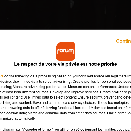
Contin
"We Are The World" rassemble les plus grandes voix
umanitaire. Écrit par Michael Jackson et Lionel
Le respect de votre vie privée est notre priorité
 plus vendus de tous les temps.
ers
do the following data processing based on your consent and/or our legitimate int
device; Use limited data to select advertising; Create profiles for personalised adver
mières notes, vous allez être replongé dans les années 80 ! C'es
vertising; Measure advertising performance; Measure content performance; Unders
ns of data from different sources; Develop and improve services; Create profiles to 
ichael Jackson et Lionel Richie pour récolter des fonds pour lutter
alised content; Use limited data to select content; Ensure security, prevent and detect
ertising and content; Save and communicate privacy choices. These technologies
and browsing data to offer following functionalities: Identify devices based on infor
poque, Stevie Wonder, Bruce Springsteen, Billy Joel, Bob Dylan,
eolocation data; Match and combine data from other data sources; Link different de
artistes en tout !
nsmitted automatically.
lus grands succès internationaux de tous les temps !
cliquant sur "Accepter et fermer", ou affiner en sélectionnant les finalités et/ou pa