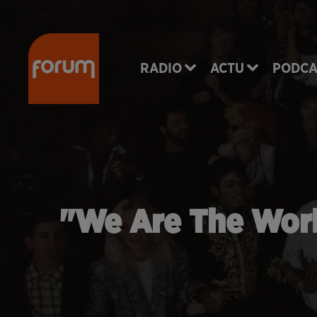
RADIO
ACTU
PODCA
"We Are The World"